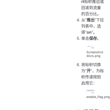
rt
标帜推出或
回滚到流量
的百分比。
从“
推出
”下拉
列表中，选
择“
on
”。
单击
保存
。
Screenshot
docs.png
将标帜切换
为“
开
”，为标
帜传递规则
启用它：
enable_flag.png