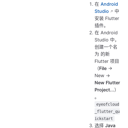
在
Android
Studio
中
安装 Flutter
插件。
在 Android
Studio 中，
创建一个名
为 的新
Flutter 项目
（
File
->
New ->
New
Flutter
Project...
）
。
eyeofcloud
_flutter_qu
ickstart
选择
Java