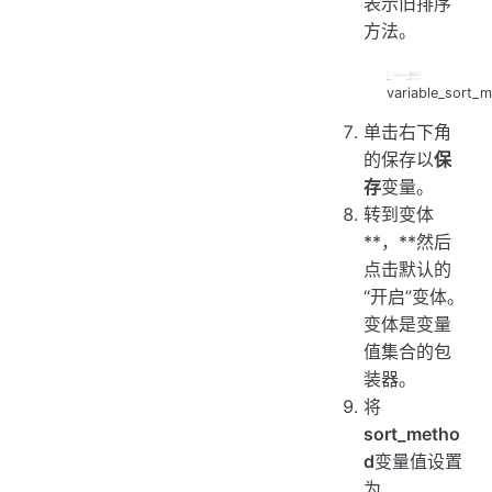
表示旧排序
方法。
variable_sort_
单击右下角
的保存以
保
存
变量。
转到变体
**，**然后
点击默认的
“开启”变体。
变体是变量
值集合的包
装器。
将
sort_metho
d
变量值设置
为