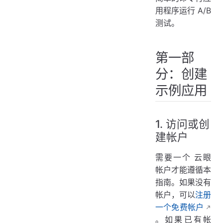
1. 添加事件跟踪
用程序运行 A/B
2. 暂停免费帐户中的其他规则
测试。
3. 创建 A/B 测试
4. 添加事件
第一部
5. 运行 A/B 测试
分：创建
6. 查看 A/B 测试结果
示例应用
7. 工作原理
1. 访问或创
建帐户
需要一个 云眼
帐户才能遵循本
指南。如果没有
帐户，可以
注册
一个免费帐户
。如果已有帐