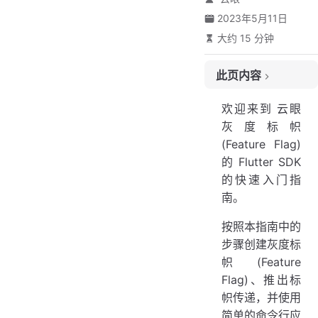
2023年5月11日
大约 15 分钟
此页内容
第一部分：创建示例应用
欢迎来到 云眼
1. 访问或创建帐户
灰度标帜
2. 获取开发工具包密钥
(Feature Flag)
3. 复制示例代码
的 Flutter SDK
第二部分：运行应用
的快速入门指
1. 创建灰度标帜(Feature Flag)
南。
2. 创建标帜传递规则
按照本指南中的
3. 运行示例应用
步骤创建灰度标
4. 工作原理
帜(Feature
工作原理：决定向用户显示标帜
Flag)、推出标
工作原理：配置标帜变体
帜传递，并使用
第三部分：运行 A/B 测试
简单的命令行应