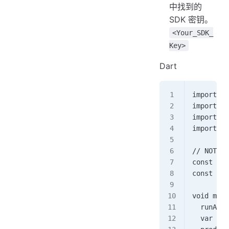
中找到的
SDK 密钥。
<Your_SDK_
Key>
Dart
import 'd
import 'p
import 'p
import 'd
// NOTE: 
const Str
const Str
void main
  runApp(
  var pro