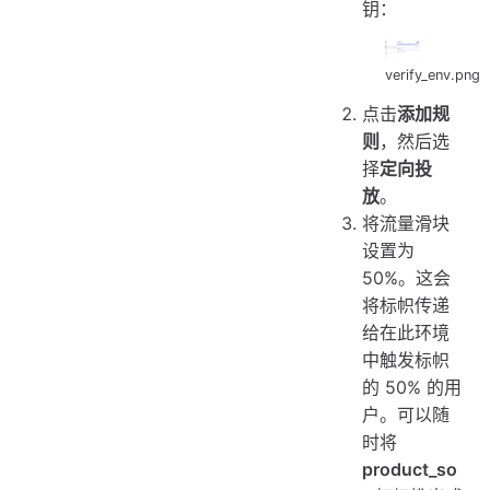
钥：
verify_env.png
点击
添加规
则
，然后选
择
定向投
放
。
将流量滑块
设置为
50%。这会
将标帜传递
给在此环境
中触发标帜
的 50% 的用
户。可以随
时将
product_so