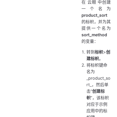
在 云眼 中创建
一个名为
product_sort
的标帜，并为其
提供一个名为
sort_method
的变量：
转到
标帜
>
创
建标帜
。
将标帜键命
名为
_product_so
rt_，然后单
击“
创建标
帜
”，该标帜
对应于示例
应用中的标