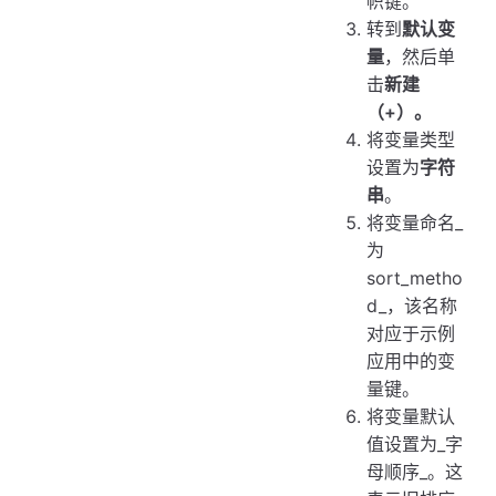
帜键。
转到
默认变
量
，然后单
击
新建
（+）。
将变量类型
设置为
字符
串
。
将变量命名_
为
sort_metho
d_，该名称
对应于示例
应用中的变
量键。
将变量默认
值设置为_字
母顺序_。这