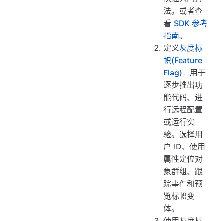
法。或者查
看
SDK 参考
指南
。
定义
灰度标
帜(Feature
Flag)
，用于
逐步推出功
能代码、进
行远程配置
或运行实
验。选择用
户 ID、使用
属性定位对
象群组、跟
踪事件和预
览标帜变
体。
使用灰度标