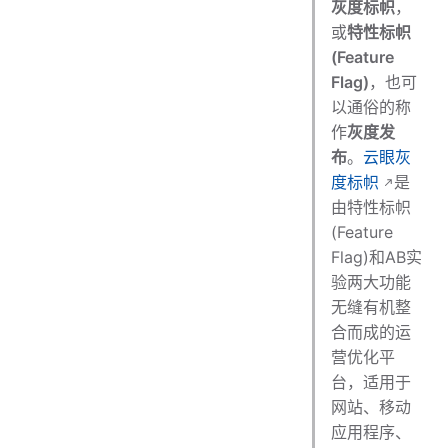
灰度标帜
，
或
特性标帜
(Feature
Flag)
，也可
以通俗的称
作
灰度发
布
。
云眼灰
度标帜
是
由特性标帜
(Feature
Flag)和AB实
验两大功能
无缝有机整
合而成的运
营优化平
台，适用于
网站、移动
应用程序、