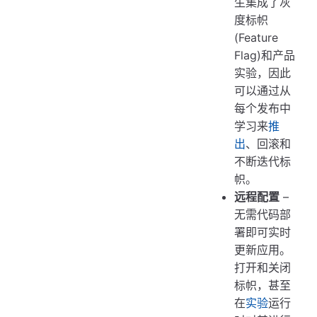
生集成了灰
度标帜
(Feature
Flag)和产品
实验，因此
可以通过从
每个发布中
学习来
推
出
、回滚和
不断迭代标
帜。
远程配置
–
无需代码部
署即可实时
更新应用。
打开和关闭
标帜，甚至
在
实验
运行