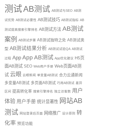
测试
AB测试
AB测试与SEO
AB测
AB测试技巧
试优势
AB测试必要性
AB测试指标
AB
AB测试
AB测试方法
测试提高搜索引擎排名
案例
AB测试独特之处
AB测试类
AB测试步骤
AB测试结果分析
型
AB测试试验QA
AB测试
App AB测试
App
H5页
过程
App优化建议
面AB测试
Web页面AB测
SEO
Web用户手册
云眼
试
合力云通新闻
云眼新闻
单变量AB测试
多变量AB测试
多页面AB测试
巧用AB测试
差异
用户
提高转化率
区间
搜索引擎排名
独立访客数
网站AB
体验
用户手册
统计显著性
测试
转
网络推广
网站登录后页面
设计原则
化率
预览功能