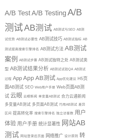
A/B
A/B Test
A/B Testing
测试
AB测试
AB测试与SEO
AB测
AB测试技巧
试优势
AB测试必要性
AB测试指标
AB
AB测试
AB测试方法
测试提高搜索引擎排名
案例
AB测试独特之处
AB测试类
AB测试步骤
AB测试结果分析
型
AB测试试验QA
AB测试
App AB测试
App
H5页
过程
App优化建议
面AB测试
Web页面AB测
SEO
Web用户手册
云眼
试
合力云通新闻
云眼新闻
单变量AB测试
多变量AB测试
多页面AB测试
巧用AB测试
差异
用户
提高转化率
区间
搜索引擎排名
独立访客数
网站AB
体验
用户手册
统计显著性
测试
转
网络推广
网站登录后页面
设计原则