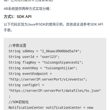
AB系统提供两种方式实现分桶：
方式1：SDK API
以下代码实现为Java中SDK的使用示例，其他语言请参考SDK API
手册。
//参数设置
String sdkKey = "2_06aacd900bbd5a74";
String userId = "user123";
String flagKey = "tuisongshiyanceshi";
String eventKey = "tuisongshijian";
String eventEndpoint = 
"http://serverIP:serverPort/v1/eventss";
String configUrl = 
"https://serverIP:serverPort/datafiles/%s.json"
;
//SDK初始化
NotificationCenter notificationCenter = new 