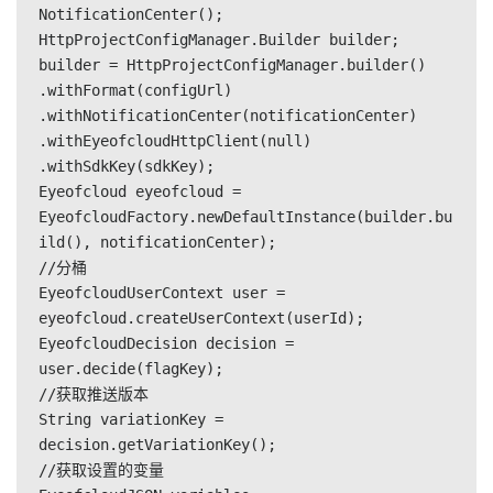
NotificationCenter();
HttpProjectConfigManager.Builder builder;
builder = HttpProjectConfigManager.builder()
.withFormat(configUrl)
.withNotificationCenter(notificationCenter)
.withEyeofcloudHttpClient(null)
.withSdkKey(sdkKey);
Eyeofcloud eyeofcloud = 
EyeofcloudFactory.newDefaultInstance(builder.bu
ild(), notificationCenter);
//分桶
EyeofcloudUserContext user = 
eyeofcloud.createUserContext(userId); 
EyeofcloudDecision decision = 
user.decide(flagKey);
//获取推送版本
String variationKey = 
decision.getVariationKey();
//获取设置的变量