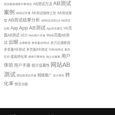
AB测试
AB测试方法
测试提高搜索引擎排名
案例
AB测试独特之处
AB测试类
AB测试步骤
AB测试结果分析
型
AB测试试验QA
AB测试
App AB测试
App
H5页
过程
App优化建议
面AB测试
Web页面AB测
SEO
Web用户手册
云眼
试
合力云通新闻
云眼新闻
单变量AB测试
多变量AB测试
多页面AB测试
巧用AB测试
差异
用户
提高转化率
区间
搜索引擎排名
独立访客数
网站AB
体验
用户手册
统计显著性
测试
转
网络推广
网站登录后页面
设计原则
化率
预览功能