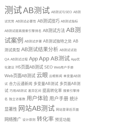
测试
AB测试
AB测试与SEO
AB测
AB测试技巧
试优势
AB测试必要性
AB测试指标
AB测
AB测试方法
AB测试提高搜索引擎排名
试案例
AB测试独特之处
AB
AB测试步骤
AB测试结果分析
测试类型
AB测试试验
App AB测试
App
QA
AB测试过程
App优
H5页面AB测试
SEO
化建议
Web用户手册
云眼
Web页面AB测试
云眼新闻
单变量AB测
合力云通新闻
多变量AB测试
多页面AB测
试
试
提高转化率
巧用AB测试
差异区间
搜索引擎排
用户体验
用户手册
统计
名
独立访客数
网站AB测试
显著性
网站登录后页面
转化率
网络推广
预览功能
设计原则