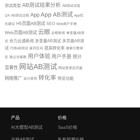
AB测试结果分析
测试类型
AB测试试验
App AB测试
App
QA
AB测试过程
App优
H5页面AB测试
SEO
化建议
Web用户手册
云眼
Web页面AB测试
云眼新闻
单变量AB测
合力云通新闻
多变量AB测试
多页面AB测
试
试
提高转化率
巧用AB测试
差异区间
搜索引擎排
用户体验
用户手册
统计
名
独立访客数
网站AB测试
显著性
网站登录后页面
转化率
网络推广
预览功能
设计原则
产品
价格
AI大模型AB测试
SaaS价格
全栈AB测试
私有部署价格