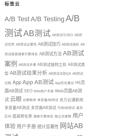
标签云
A/B
A/B Test
A/B Testing
测试
AB测试
AB测试与SEO
AB测
AB测试技巧
试优势
AB测试必要性
AB测试指标
AB
AB测试
AB测试方法
测试提高搜索引擎排名
案例
AB测试独特之处
AB测试类
AB测试步骤
AB测试结果分析
型
AB测试试验QA
AB测试
App AB测试
App
H5页
过程
App优化建议
面AB测试
Web页面AB测
SEO
Web用户手册
云眼
试
合力云通新闻
云眼新闻
单变量AB测试
多变量AB测试
多页面AB测试
巧用AB测试
差异
用户
提高转化率
区间
搜索引擎排名
独立访客数
网站AB
体验
用户手册
统计显著性