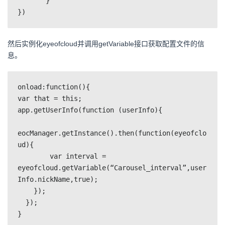
       }

然后实例化eyeofcloud并调用getVariable接口获取配置文件的信
息。
onload:function(){

var that = this;

app.getUserInfo(function (userInfo){

eocManager.getInstance().then(function(eyeofclo
ud){

	var interval = 
eyeofcloud.getVariable(“Carousel_interval”,user
Info.nickName,true);

    });

  });
