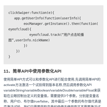
clickSwiper:function(e){

   app.getUserInfo(function(userInfo){

	eocManager.getInstance().then(function(
eyeofcloud){

	   eyeofcloud.track(“用户点击轮播
图”,userInfo.nickName)

        })

    })

}
11、简单API中使用参数化API
使用简单API方式可以和参数化API进行配合使用,先调用简单API的
activate方法激活一个试验得到版本名称,然后调用参数化API
variableString/variableBoolean/variableDouble/variableFloat来获
取在云眼控制台定义的变量值，需要提供3个参数，分别是变量名
称、用户ID、布尔值true/false，其中最后一个参数的布尔值代表是
否激活试验，我们只需要获取变量的值便于使用而并不需要激活试