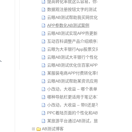
提高转化率就这么容易，你不造，浪费广告费
数据观注册按钮文字的测试
云眼AB测试帮助我买网优化消息推送
APP参数化AB测试案例
云眼AB测试实现APP热更新
互动百科调整产品介绍顺序来提高转化率
云眼为大丰银行App股票交易过程做AB测试
云眼AB测试大丰银行个性化案例
个
云眼AB测试优化住百家APP注册流程
某服装电商APP付费转化率优化
云眼AB测试帮助某资讯应用优化推荐算法
小改动，大收益 – 哪个表单会胜出？
哪种导航栏更适用于笔记本？
小改动，大收益 – 带0还是不带0？
PPC着陆页面的个性化和AB测试
某旅游平台通过AB测试，旅游保险销售量提高1
AB测试博客