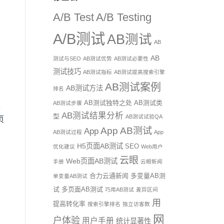
A/B Test
A/B Testing
A/B测试
AB测试
AB
AB
测试与SEO
AB测试优势
AB测试必要性
测试技巧
AB测试指标
AB测试提高搜索引擎
AB测试案例
AB测试方法
排名
AB测试独特之处
AB测试类
AB测试步骤
模
AB测试结果分析
型
AB测试试验QA
页
App AB测试
App
AB测试过程
App
H5页面AB测试
SEO
优化建议
Web用户
云眼
Web页面AB测试
手册
云眼新闻
合力云通新闻
多变量AB测
单变量AB测试
试
多页面AB测试
巧用AB测试
差异区间
用
提高转化率
搜索引擎排名
独立访客数
网
户体验
用户手册
统计显著性