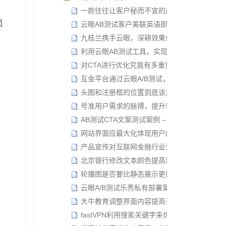
一款往往让客户秘而不宣的产品……
页
云眼AB测试客户美联英语即将纽交所上市
九枝兰携手云眼，深耕效果优化，共同帮助客户
利用云眼AB测试工具，实现产品推广的低成本
对CTA进行优化究竟有多重要!?
互金平台通过云眼A/B测试，提升出借端续约
头图和注册框的位置到底该怎么放？
号准用户需求的脉搏，提升转化率还难吗？
AB测试CTA文案测试案例 – 注册or领取？
网站界面应最大化体现用户的关注信息
产品宣传对互联网金融行业营销的重要性
北京银行修改文本颜色提高理财产品查看率
轮播图是否要比静态展示更好？
云眼A/B测试乐秀私有部署案例
大牛教育调整界面内容提高咨询转化率
fastVPN利用搜索关键字来优化页面