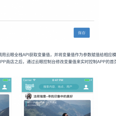
中，调用云眼全栈API获取变量值，并将变量值作为参数赋值给相应
APP商店之后，通过云眼控制台修改变量值来实时控制APP的首