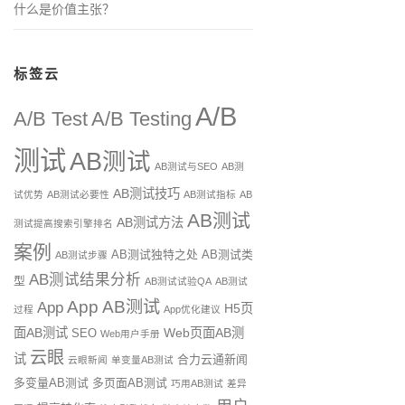
什么是价值主张？
标签云
A/B
A/B Test
A/B Testing
测试
AB测试
AB测试与SEO
AB测
AB测试技巧
试优势
AB测试必要性
AB测试指标
AB
AB测试
AB测试方法
测试提高搜索引擎排名
案例
AB测试独特之处
AB测试类
AB测试步骤
AB测试结果分析
型
AB测试试验QA
AB测试
App AB测试
App
H5页
过程
App优化建议
面AB测试
Web页面AB测
SEO
Web用户手册
云眼
试
合力云通新闻
云眼新闻
单变量AB测试
多变量AB测试
多页面AB测试
巧用AB测试
差异