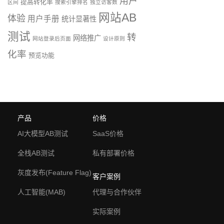
用户
提高转化率
区间
搜索引擎排名
独立访客数
网站AB
体验
用户手册
统计显著性
测试
转
网络推广
网站登录后页面
设计原则
化率
预览功能
产品
价格
AI大模型AB测试
SaaS价格
全栈AB测试
私有部署价格
灰度发布(Feature Flag)
客户案例
人工智能(MAB)
代理与合作伙伴
实际案例