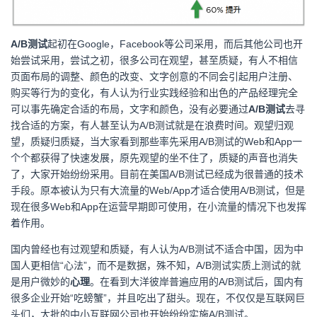
A/B测试
起初在Google，Facebook等公司采用，而后其他公司也开
始尝试采用，尝试之初，很多公司在观望，甚至质疑，有人不相信
页面布局的调整、颜色的改变、文字创意的不同会引起用户注册、
购买等行为的变化，有人认为行业实践经验和出色的产品经理完全
可以事先确定合适的布局，文字和颜色，没有必要通过
A/B测试
去寻
找合适的方案，有人甚至认为A/B测试就是在浪费时间。观望归观
望，质疑归质疑，当大家看到那些率先采用A/B测试的Web和App一
个个都获得了快速发展，原先观望的坐不住了，质疑的声音也消失
了，大家开始纷纷采用。目前在美国A/B测试已经成为很普通的技术
手段。原本被认为只有大流量的Web/App才适合使用A/B测试，但是
现在很多Web和App在运营早期即可使用，在小流量的情况下也发挥
着作用。
国内曾经也有过观望和质疑，有人认为A/B测试不适合中国，因为中
国人更相信“心法”，而不是数据，殊不知，A/B测试实质上测试的就
是用户微妙的
心理
。在看到大洋彼岸普遍应用的A/B测试后，国内有
很多企业开始“吃螃蟹”，并且吃出了甜头。现在，不仅仅是互联网巨
头们，大批的中小互联网公司也开始纷纷实施A/B测试。