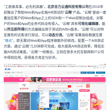
“工欲善其事，必先利其器”。
北京合力云通科技有限公司
在2016年
初推出了帮助Web和App实施A/B测试的“
云眼
”产品。“云眼”是由一套
叠加在客户的Web和App之上的SDK和一个Web控制台组成，对客
户的Web和App的业务代码没有侵入。“云眼”具有
可视化编辑器
，能
以
所见即所得
的方式编辑出用于测试的A/B/n版本。“云眼”可以对特
定属性的访客进行测试，可以
动态分流
。“云眼”采集指标数据无需
“
埋点
”，即无需对Web和App程序做额外的修改。配置一个A/B测试
方案，通过“云眼”几分钟即可完成，极大提高A/B测试效率，降低实
施A/B测试难度。“云眼”一经推出，立刻在很多大的互联网和IT公司
中得到应用，获得各方肯定与好评。