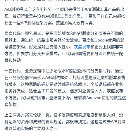
A/B测试得以广泛应用的另一个原因是得益于
A/B测试工具
产品的出
现。最初行业里并没有A/B测试工具类产品，IT巨头们在自己内部搭
建出一些A/B测试框架方案。这些方案大致有两类：
两套代码：顾名思义，是把原始版本和挑战版本分别部署在不同的
机器上，通过统一的路由服务器分发流量。百度和Google使用的就
是这套架构，好处是对业务侵入性小，
灰度发布
和正式上线都非常
方便。但要求用分支开发模式，且代码部署需要和分流路由统一配
置和联动。
一套代码：业务逻辑中把原始版本和挑战版本的分支都写好，通过
在业务服务器里面嵌入A/B测试框架，判断流量是该走原始版本和挑
战版本。这种思路的好处是对外部系统依赖小，全部逻辑都在业务
服务器完成，适合主干开发的模式，但是对业务侵入大，
灰度发布
不方便，代码维护困难，整洁度下降。微软和Amazon使用的就是这
套架构。
上面两类方案无论哪一类，技术复杂度和实施难度都是很大的，没
有足够的资源和成熟的管理规范，都很难搞定。这也是过去A/B测试
难以普遍实施的主要原因之一。