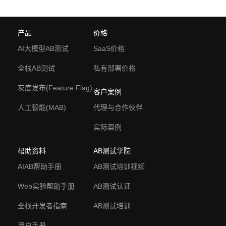
产品
价格
AI大模型AB测试
SaaS价格
全栈AB测试
私有部署价格
灰度发布(Feature Flag)
客户案例
人工智能(MAB)
代理与合作伙伴
实际案例
帮助资料
AB测试学院
AIAB帮助手册
AB测试培训视频
Web实验帮助手册
AB测试认证
全栈开发者指南
AB测试培训
用户手册