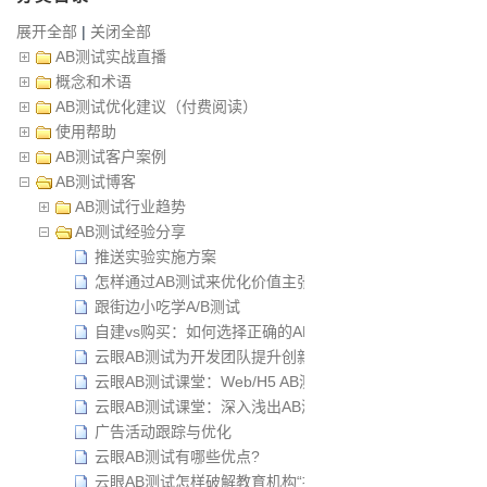
展开全部
|
关闭全部
AB测试实战直播
概念和术语
AB测试优化建议（付费阅读）
使用帮助
AB测试客户案例
AB测试博客
AB测试行业趋势
AB测试经验分享
推送实验实施方案
怎样通过AB测试来优化价值主张？
跟街边小吃学A/B测试
自建vs购买：如何选择正确的AB测试解决方案？
云眼AB测试为开发团队提升创新效率
云眼AB测试课堂：Web/H5 AB测试操作指导
云眼AB测试课堂：深入浅出AB测试之理论&最佳实践案例
广告活动跟踪与优化
云眼AB测试有哪些优点?
云眼AB测试怎样破解教育机构“招生难”？