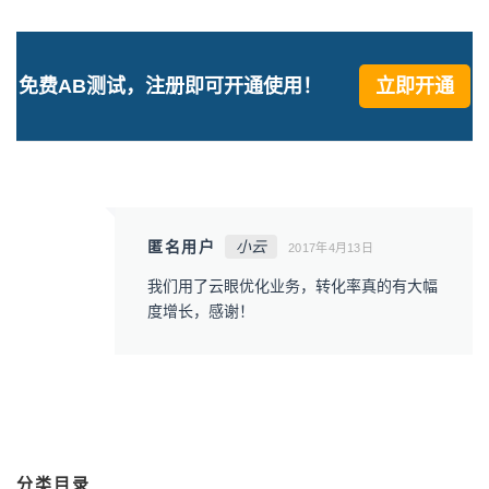
免费AB测试，注册即可开通使用！
立即开通
匿名用户
小云
2017年4月13日
我们用了云眼优化业务，转化率真的有大幅
度增长，感谢！
分类目录