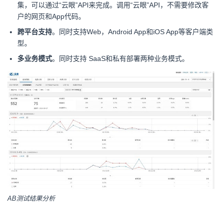
集，可以通过“云眼”API来完成。调用“云眼”API，不需要修改客
户的网页和App代码。
跨平台支持
。同时支持Web，Android App和iOS App等客户端类
型。
多业务模式
。同时支持 SaaS和私有部署两种业务模式。
AB测试结果分析