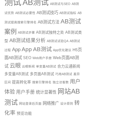
测试
AB测试
AB测试与SEO
AB测
AB测试技巧
试优势
AB测试必要性
AB测试指标
AB
AB测试
AB测试方法
测试提高搜索引擎排名
案例
AB测试独特之处
AB测试类
AB测试步骤
AB测试结果分析
型
AB测试试验QA
AB测试
App AB测试
App
H5页
过程
App优化建议
面AB测试
Web页面AB测
SEO
Web用户手册
云眼
试
合力云通新闻
云眼新闻
单变量AB测试
多变量AB测试
多页面AB测试
巧用AB测试
差异
用户
提高转化率
区间
搜索引擎排名
独立访客数
网站AB
体验
用户手册
统计显著性
测试
转
网络推广
网站登录后页面
设计原则
化率
预览功能