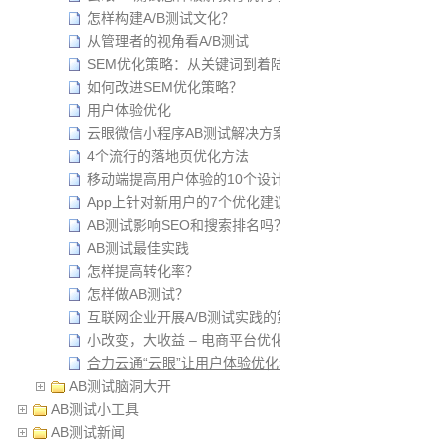
怎样构建A/B测试文化？
从管理者的视角看A/B测试
SEM优化策略：从关键词到着陆页
如何改进SEM优化策略？
用户体验优化
云眼微信小程序AB测试解决方案
4个流行的落地页优化方法
移动端提高用户体验的10个设计原则
App上针对新用户的7个优化建议
AB测试影响SEO和搜索排名吗？
AB测试最佳实践
怎样提高转化率？
怎样做AB测试？
互联网企业开展A/B测试实践的策略
小改变，大收益 – 电商平台优化秘籍
合力云通“云眼”让用户体验优化看得见
AB测试脑洞大开
AB测试小工具
AB测试新闻