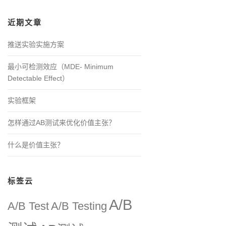
近期文章
推送实验实施方案
最小可检测效应（MDE- Minimum
Detectable Effect）
实验框架
怎样通过AB测试来优化价值主张？
什么是价值主张？
标签云
A/B
A/B Test
A/B Testing