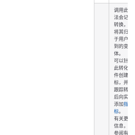
调用此方
法会记录
转换，并
将其归因
于用户看
到的变
体。
可以针对
此转化事
件创建指
标，并在
跟踪转化
后向实验
添加
指
标
。
有关更多
信息，请
参阅有关