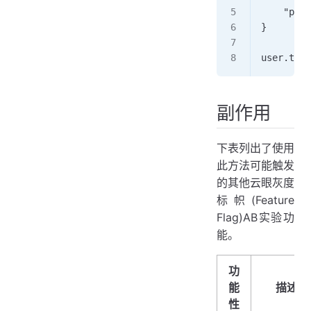
    "purc
}  
user.trac
副作用
下表列出了使用
此方法可能触发
的其他云眼灰度
标帜(Feature
Flag)AB实验功
能。
功
能
描述
性