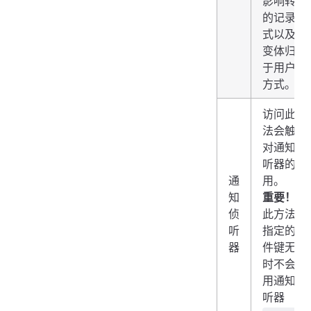
影响转化
的记录方
式以及将
变体归因
于用户的
方式。
访问此方
法会触发
对通知侦
听器的调
通
用。
知
重要！
侦
此方法在
听
指定的事
器
件键无效
时不会调
用通知侦
听器