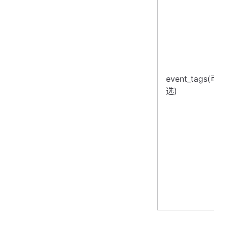
event_tags(可
选)