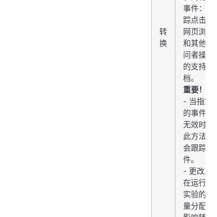
事件：跟
踪点击、
转
网页浏览
换
和其他访
问者操作
的支持文
档。
重要！
- 当指定
的事件键
无效时，
此方法不
会跟踪事
件。
- 更改正
在运行的
实验的流
量分配会