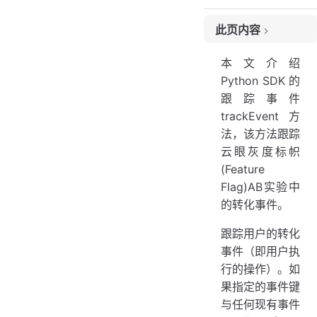
此页内容
版本
本文介绍
描述
Python SDK 的
参数
跟踪事件
返回
trackEvent方
例
法，该方法跟踪
副作用
云眼灰度标帜
(Feature
Flag)AB实验中
的转化事件。
跟踪用户的转化
事件（即用户执
行的操作）。如
果指定的事件键
与任何现有事件