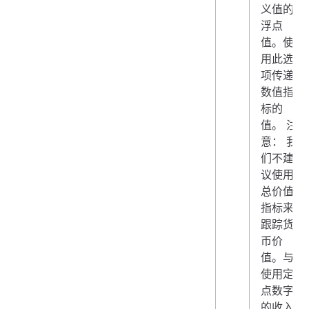
义值的
浮点
值。使
用此选
项传递
数值指
标的
值。 注
意： 我
们不建
议使用
总价值
指标来
跟踪货
币价
值。与
使用定
点数字
的收入