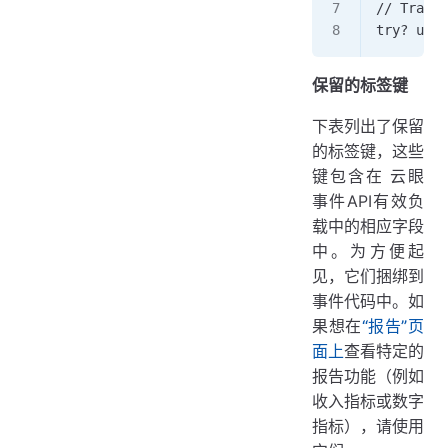
// Track 
try? user
保留的标签键
下表列出了保留
的标签键，这些
键包含在 云眼
事件API有效负
载中的相应字段
中。为方便起
见，它们捆绑到
事件代码中。如
果想在
“报告”页
面上
查看特定的
报告功能（例如
收入指标或数字
指标），请使用