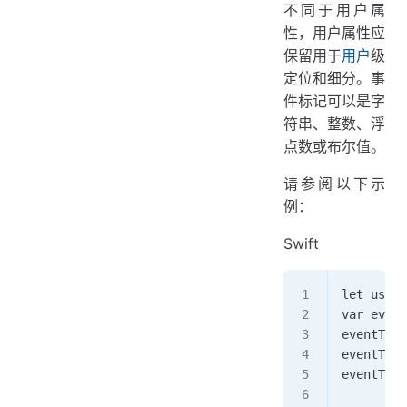
不同于用户属
性，用户属性应
保留用于
用户
级
定位和细分。事
件标记可以是字
符串、整数、浮
点数或布尔值。
请参阅以下示
例：
Swift
let user 
var event
eventTags
eventTags
eventTags