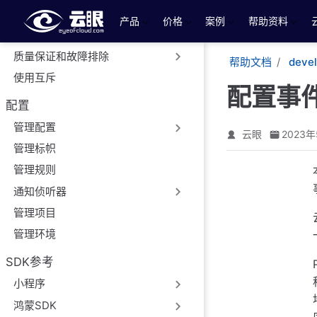
跳至主要內容
运行云眼多臂老虎机
产品
价格
案例
帮助资料
分析结果
质量保证和故障排除
帮助文档
deve
使用互斥
配置事
配置
管理配置
云眼
2023年
管理标帜
管理规则
通知侦听器
管理项目
管理环境
SDK参考
小程序
鸿蒙SDK