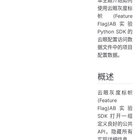
本主题介绍如何
EyeofcloudConfig API
使用云眼灰度标
获取云眼配置
帜(Feature
获取数据文件
Flag)AB实验
对象模型
Python SDK 的
例子
云眼配置访问数
据文件中的项目
配置数据。
概述
云眼灰度标帜
(Feature
Flag)AB实验
SDK 打开一组
定义良好的公共
API，隐藏所有
实现详细信息。