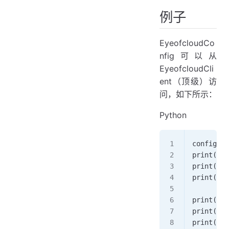
例子
EyeofcloudCo
nfig可以从
EyeofcloudCli
ent（顶级）访
问，如下所示：
Python
config = 
print('RE
print('SD
print('EN
print("[E
print("[E
print("[E