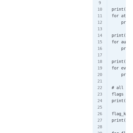
print("[E
for attri
    print
print("[E
for audie
    print
print("[E
for event
    print
# all fla
flags = c
print('[E
flag_keys
print('[E