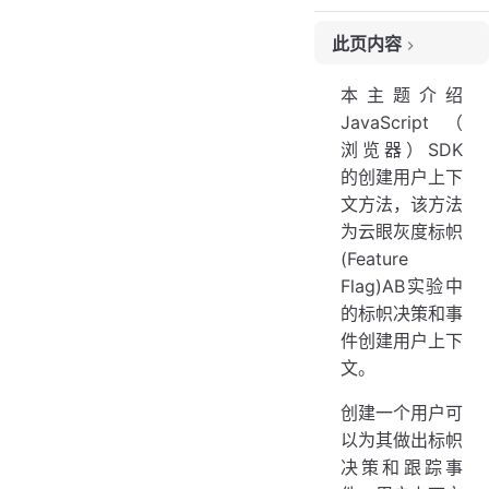
此页内容
版本
本主题介绍
描述
JavaScript（
参数
浏览器）SDK
受众群体属性
的创建用户上下
返回
文方法，该方法
例
为云眼灰度标帜
(Feature
Flag)AB实验中
的标帜决策和事
件创建用户上下
文。
创建一个用户可
以为其做出标帜
决策和跟踪事