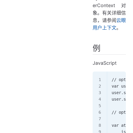
erContext 对
象。有关详细信
息，请参阅
云眼
用户上下文
。
例
JavaScript
// option
var user 
user.setA
user.setA
// option
var attri
    is_lo