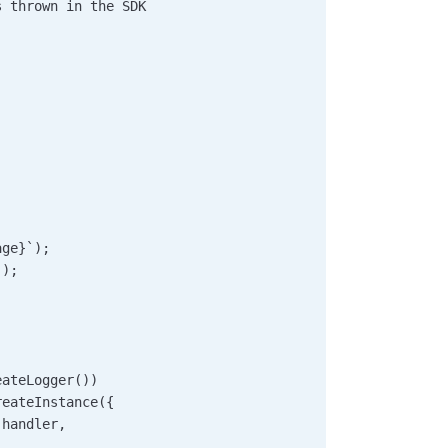
s thrown in the SDK    
 
age}`);     
`);     
eateLogger())   
reateInstance({   
 handler,  