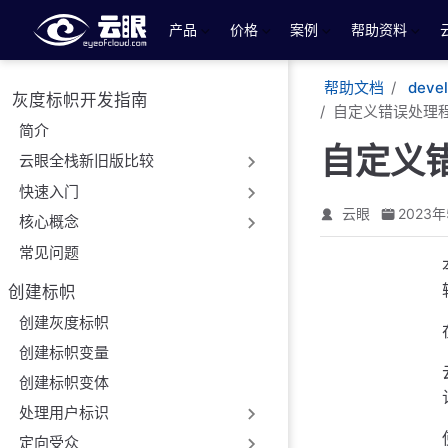
跳至主要內容
产品
价格
案例
帮助资料
帮助文档
deve
灰度标帜开发指南
自定义错误处理
简介
自定义
云眼全栈新旧版比较
快速入门
云眼
2023年
核心概念
常见问题
创建标帜
创建灰度标帜
创建标帜变量
创建标帜变体
处理用户标识
定向受众