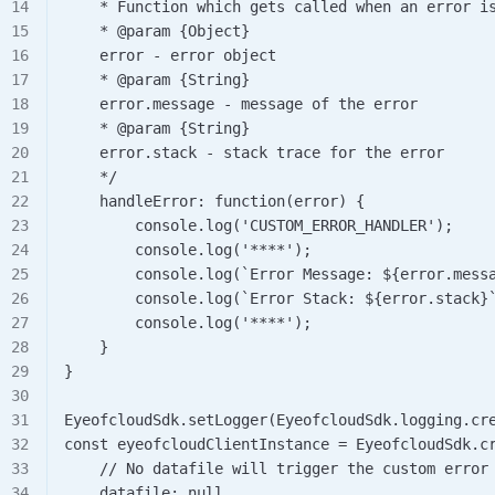
    * Function which gets called when an error i
    * @param {Object} 
    error - error object    
    * @param {String} 
    error.message - message of the error    
    * @param {String} 
    error.stack - stack trace for the error    
    */   
    handleError: function(error) {     
        console.log('CUSTOM_ERROR_HANDLER');    
        console.log('****');     
        console.log(`Error Message: ${error.mess
        console.log(`Error Stack: ${error.stack}
        console.log('****');   
    } 
}   
EyeofcloudSdk.setLogger(EyeofcloudSdk.logging.cr
const eyeofcloudClientInstance = EyeofcloudSdk.c
    // No datafile will trigger the custom error
    datafile: null,   