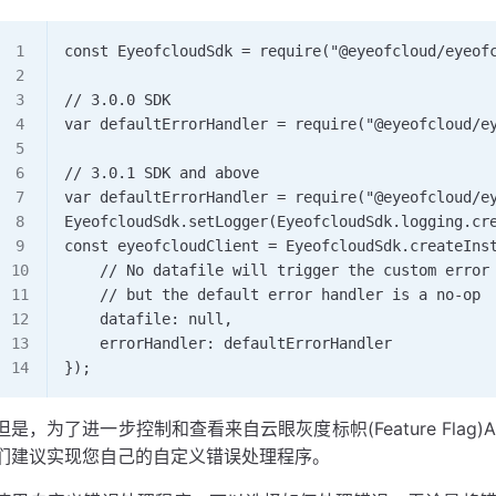
const EyeofcloudSdk = require("@eyeofcloud/eyeof
// 3.0.0 SDK 
var defaultErrorHandler = require("@eyeofcloud/e
// 3.0.1 SDK and above 
var defaultErrorHandler = require("@eyeofcloud/e
EyeofcloudSdk.setLogger(EyeofcloudSdk.logging.cr
const eyeofcloudClient = EyeofcloudSdk.createIns
    // No datafile will trigger the custom error
    // but the default error handler is a no-op 
    datafile: null,   
    errorHandler: defaultErrorHandler 
});
但是，为了进一步控制和查看来自云眼灰度标帜(Feature Flag)AB
们建议实现您自己的自定义错误处理程序。