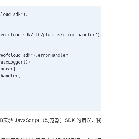
cloud-sdk"); 
yeofcloud-sdk/lib/plugins/error_handler");   
yeofcloud-sdk").errorHandler;   
eateLogger())   
tance({   
 handler,   
  
实验 JavaScript（浏览器）SDK 的错误，我