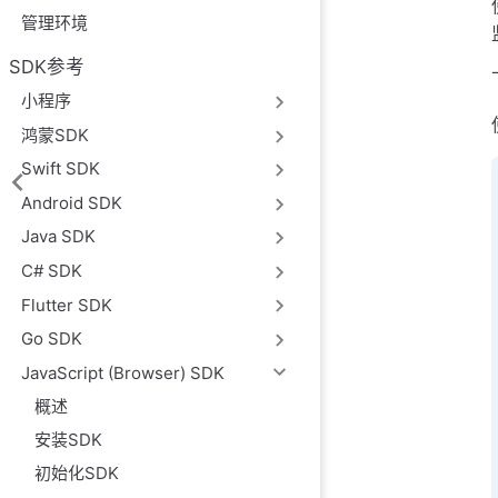
管理环境
SDK参考
小程序
鸿蒙SDK
Swift SDK
Android SDK
Java SDK
C# SDK
Flutter SDK
Go SDK
JavaScript (Browser) SDK
概述
安装SDK
初始化SDK