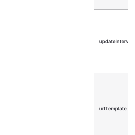
updateInterval
urlTemplate