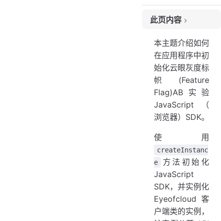
此页内容
版本
本主题介绍如何
描述
在应用程序中初
参数
始化云眼灰度标
返回
帜(Feature
例子
Flag)AB实验
使用数据文件实例化
JavaScript（
浏览器）SDK。
使用开发工具包密钥实例化
笔记
使用
自定义数据文件管理行为
createInstanc
就绪详细信息
方法初始化
e
设置回退数据文件
JavaScript
SDK，并实例化
Eyeofcloud 客
户端类的实例，