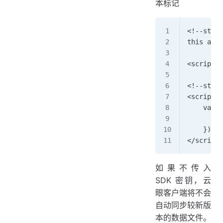
本标记
<!--step 
this adds
<script s
<!--step 
<script> 
    var e
        d
    }); 
</script>
如果不传入
SDK 密钥，云
眼客户端将不会
自动同步较新版
本的数据文件。