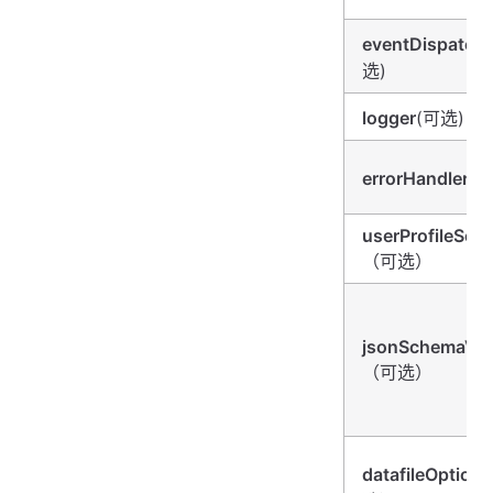
eventDispatche
选)
logger
(可选)
errorHandler
(
userProfileServ
（可选）
jsonSchemaVal
（可选）
datafileOptions