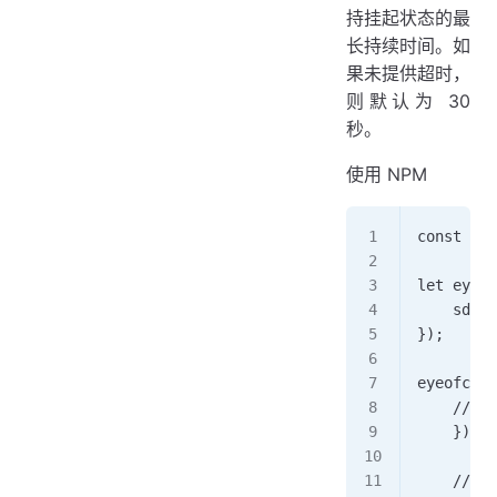
持挂起状态的最
长持续时间。如
果未提供超时，
则默认为 30
秒。
使用 NPM
const eye
let eyeof
    sdkKe
});
eyeofclou
    // ey
    });  
    // Pr