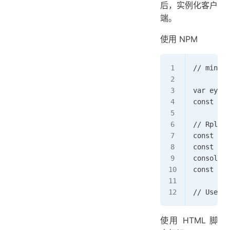
后，实例化客户
端。
使用 NPM
// minima
var eyeof
const rp 
// Rplace
const DAT
const dat
console.l
const eye
// Use ey
使用 HTML 脚