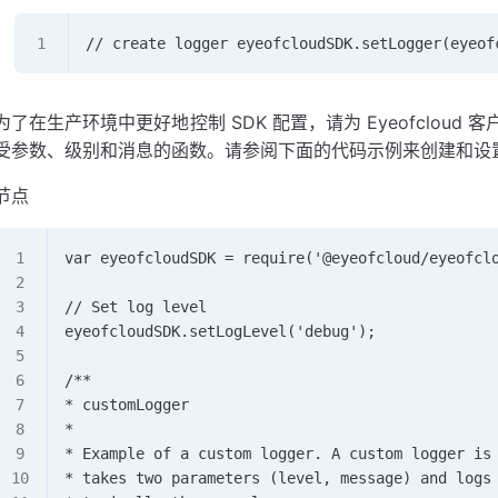
// create logger eyeofcloudSDK.setLogger(eyeof
为了在生产环境中更好地控制 SDK 配置，请为 Eyeofclou
受参数、级别和消息的函数。请参阅下面的代码示例来创建和设
节点
var eyeofcloudSDK = require('@eyeofcloud/eyeofcl
// Set log level 
eyeofcloudSDK.setLogLevel('debug');  
/**  
* customLogger  
*   
* Example of a custom logger. A custom logger is
* takes two parameters (level, message) and logs