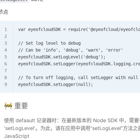
节点
var eyeofcloudSDK = require('@eyeofcloud/eyeofcl
// Set log level to debug 
// Can be 'info', 'debug', 'warn', 'error' 
eyeofcloudSDK.setLogLevel('debug');  
eyeofcloudSDK.setLogger(eyeofcloudSDK.logging.cr
// To turn off logging, call setLogger with null
eyeofcloudSDK.setLogger(null);
🚧 重要
使用 defaault 记录器时：在最新版本的 Node SDK 
'setLogLevel'。为此，请在应用中调用“setLogLevel”
JavaScript