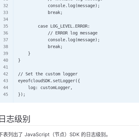
            console.log(message);       
            break;      
        case LOG_LEVEL.ERROR:       
            // ERROR log message       
            console.log(message);       
            break;   
    } 
}  
// Set the custom logger 
eyeofcloudSDK.setLogger({   
    log: customLogger, 
});
日志级别
下表列出了 JavaScript（节点）SDK 的日志级别。