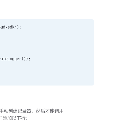
oud-sdk');  
eateLogger());  
 
中，需要手动创建记录器，然后才能调用
方法之前添加以下行：