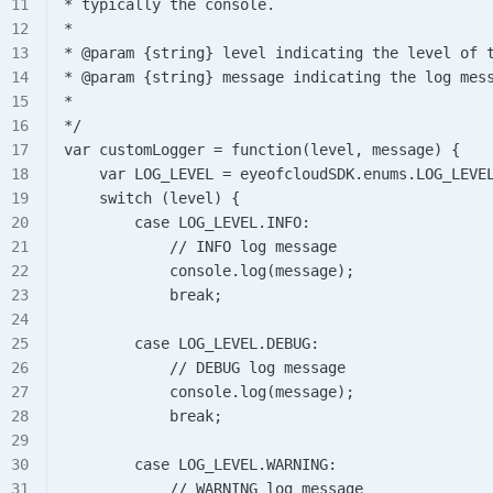
* typically the console.  
*  
* @param {string} level indicating the level of 
* @param {string} message indicating the log mes
*  
*/ 
var customLogger = function(level, message) {   
    var LOG_LEVEL = eyeofcloudSDK.enums.LOG_LEVE
    switch (level) {     
        case LOG_LEVEL.INFO:       
            // INFO log message       
            console.log(message);       
            break;          
        case LOG_LEVEL.DEBUG:       
            // DEBUG log message       
            console.log(message);       
            break;      
        case LOG_LEVEL.WARNING:       
            // WARNING log message       