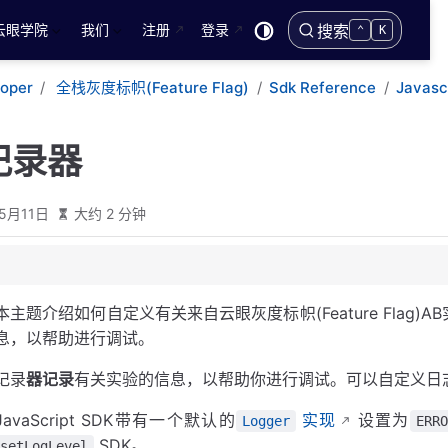
云眼学院
我们
注册
登录
搜索
⌃
K
loper
全栈灰度标帜(Feature Flag)
Sdk Reference
Javasc
记录器
5月11日
大约 2 分钟
本主题介绍如何自定义有关来自云眼灰度标帜(Feature Flag)AB实
息，以帮助进行调试。
记录
器记录
有关实验的信息，以帮助你进行调试。可以自定义日
JavaScript SDK带有一个默认的
实现
设置为
Logger
ERRO
SDK。
setLogLevel