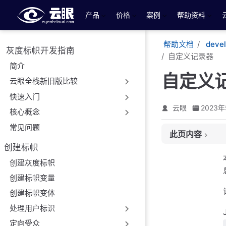
跳至主要內容
产品
价格
案例
帮助资料
帮助文档
deve
灰度标帜开发指南
自定义记录器
简介
自定义
云眼全栈新旧版比较
快速入门
云眼
2023年
核心概念
常见问题
此页内容
创建标帜
日志级别
创建灰度标帜
创建标帜变量
创建标帜变体
处理用户标识
定向受众