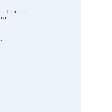
the log message  
sage  
L;   