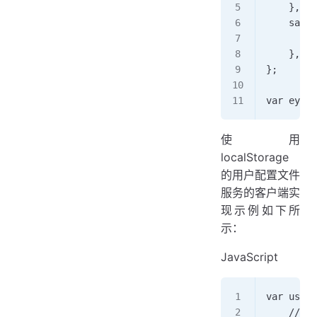
    },   
    save:
        /
    },
};  
var eyeof
使用
localStorage
的用户配置文件
服务的客户端实
现示例如下所
示：
JavaScript
var userP
    // Ad