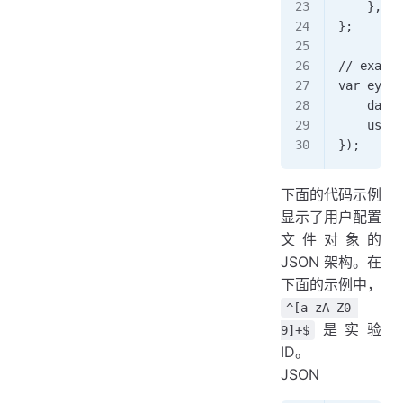
    }, 
};  
// exampl
var eyeof
    dataf
    userP
});
下面的代码示例
显示了用户配置
文件对象的
JSON 架构。在
下面的示例中，
^[a-zA-Z0-
是实验
9]+$
ID。
JSON