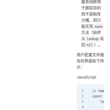
服务纯粹用
于跟踪目的
而不是粘性
分桶，则只
能实现
save
方法（始终
从
返
lookup
回
）。
nil
用户配置文件服
务的界面如下所
示：
JavaScript
// Sample
const use
    looku
        /