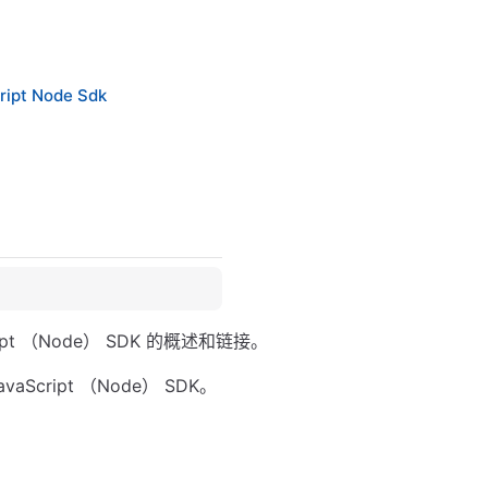
ript Node Sdk
ipt （Node） SDK 的概述和链接。
vaScript （Node） SDK。