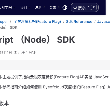
云眼学院
我们
注册
登录
搜索
⌃
K
loper
全栈灰度标帜(Feature Flag)
Sdk Reference
Javasc
ode） SDK
ript （Node） SDK
5月11日
小于 1 分钟
本主题提供了指向云眼灰度标帜(Feature Flag)AB实验 JavaScr
本参考指南介绍如何使用 Eyeofcloud灰度标帜(Feature Flag) Ja
版本