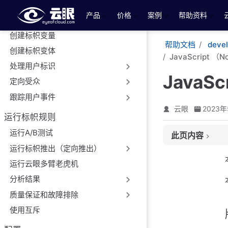
创建标帜
跳至主要內容
产品
价格
案例
帮助资料
创建灰度标帜
创建标帜变量
帮助文档
deve
创建标帜变体
JavaScript （N
处理用户标识
JavaSc
定向受众
跟踪用户事件
云眼
2023年
运行标帜规则
运行A/B测试
此页内容
运行标帜推出（定向推出）
版本
运行云眼多臂老虎机
快速入门
分析结果
参考
源文件
质量保证和故障排除
使用互斥