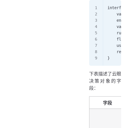
interface
    varia
    enabl
    varia
    ruleK
    flagK
    userC
    reaso
}
下表描述了云眼
决策对象的字
段：
字段