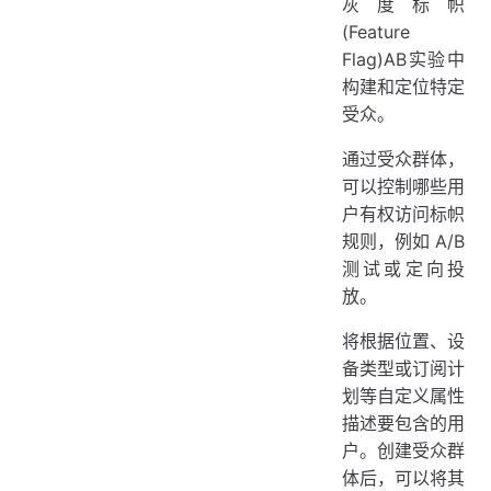
灰度标帜
创建受众组合
(Feature
添加多个受众群体
Flag)AB实验中
高级受众信息
构建和定位特定
排除受众群体
受众。
重叠的受众群体
通过受众群体，
嵌套逻辑运算符
可以控制哪些用
户有权访问标帜
规则，例如 A/B
测试或定向投
放。
将根据位置、设
备类型或订阅计
划等自定义属性
描述要包含的用
户。创建受众群
体后，可以将其