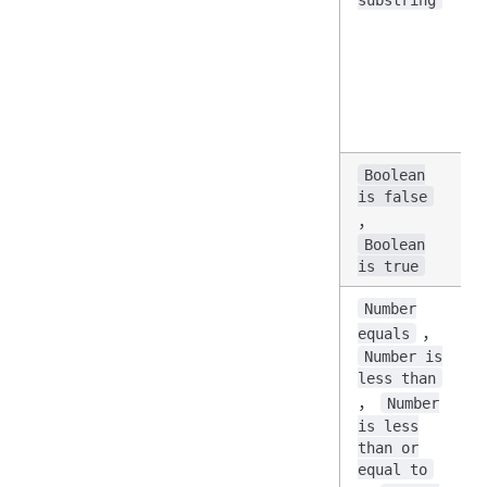
Boolean
is false
，
Boolean
is true
Number
，
equals
Number is
less than
，
Number
is less
than or
equal to