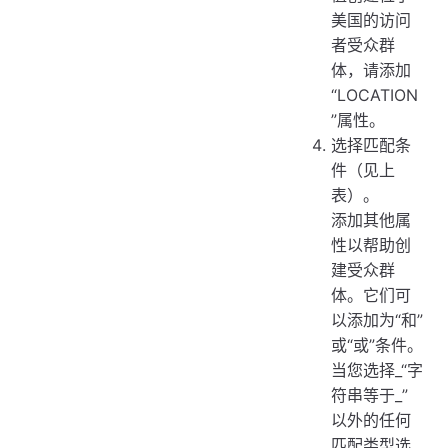
美国的访问
者受众群
体，请添加
“LOCATION
”属性。
选择匹配条
件（见上
表）。
添加其他属
性以帮助创
建受众群
体。它们可
以添加为“和”
或“或”条件。
当您选择_“字
符串等于_”
以外的任何
匹配类型选