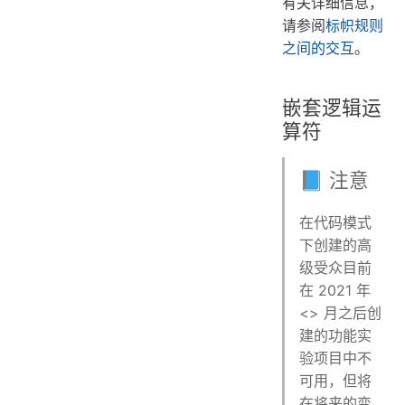
有关详细信息，
请参阅
标帜规则
之间的交互
。
嵌套逻辑运
算符
📘 注意
在代码模式
下创建的高
级受众目前
在 2021 年
<> 月之后创
建的功能实
验项目中不
可用，但将
在将来的变