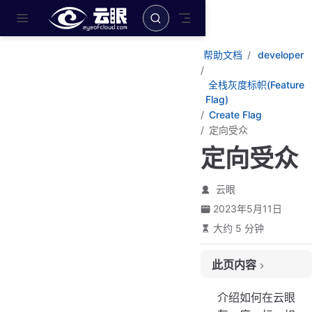
跳至主要內容
帮助文档
developer
全栈灰度标帜(Feature
Flag)
Create Flag
定向受众
定向受众
云眼
2023年5月11日
大约 5 分钟
此页内容
创建受众群体
介绍如何在云眼
受众匹配条件