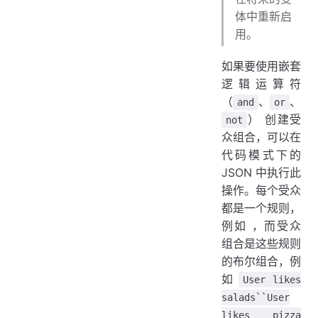
体中重新启
用。
如果要使用嵌套
逻辑运算符
（
、
、
and
or
） 创建受
not
众组合，可以在
代码模式下的
JSON 中执行此
操作。每个受众
都是一个规则，
例如 ，而受众
组合是这些规则
的布尔组合，例
如
User likes
salads``User
likes pizza