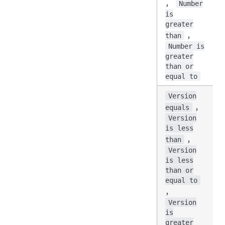
，
Number
is
greater
，
than
Number is
greater
than or
equal to
Version
，
equals
Version
is less
，
than
Version
is less
than or
equal to
，
Version
is
greater