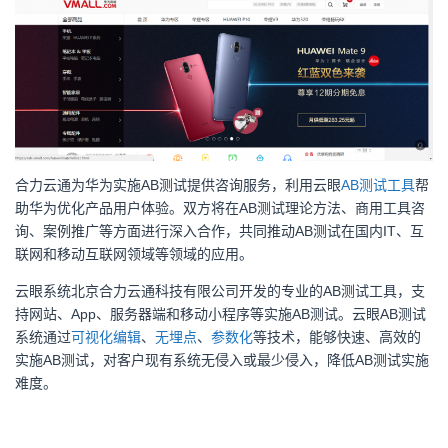
合力云通为华为实施AB测试提供咨询服务，利用云眼
AB测试工具
帮
助华为优化产品用户体验。双方将在AB测试理论方法、商用工具咨
询、案例推广等方面进行深入合作，共同推动AB测试在国内IT、互
联网和移动互联网领域等领域的应用。
云眼系统北京合力云通科技有限公司开发的专业的AB测试工具，支
持网站、App、服务器端和移动小程序等实施AB测试。云眼AB测试
系统通过
可视化编辑
、
无埋点
、
参数化
等技术，能够快速、高效的
实施AB测试，对客户现有系统无侵入或最少侵入，降低AB测试实施
难度。