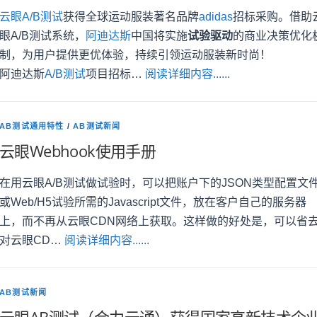
云眼A/B测试
获得全球运动服装著名品牌
adidas
招标采购。借助
眼A/B测试系统，
阿迪达斯
中国将实施
试验驱动
的商业决策优化
制，为用户提供更优体验，持续引领运动服装新时尚！
阿迪达斯
A/B测试
项目招标…
阅读详细内容......
AB测试通用特性
/
AB测试新闻
云眼Webhook使用手册
在用云眼A/B测试做试验时，可以把账户下的JSON类型配置文
或Web/H5试验所需的Javascript文件，放在客户自己的服务器
上，而不再从云眼CDN网络上获取。这样做的好处是，可以省
对云眼CD…
阅读详细内容......
AB测试新闻