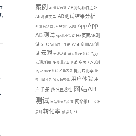
案例
云
AB测试独特之处
AB测试步骤
机
AB测试结果分析
AB测试类型
App
App
AB测试试验QA
AB测试过程
AB测试
H5页面AB测
App优化建议
试
Web页面AB测
SEO
Web用户手册
云眼
试
合力
云眼新闻
单变量AB测试
云通新闻
多变量AB测试
多页面AB测
试
提高转化率
巧用AB测试
差异区间
搜
件
用户体验
用
索引擎排名
独立访客数
网站AB
户手册
统计显著性
去
测试
网络推广
网站登录后页面
设计
转化率
预览功能
原则