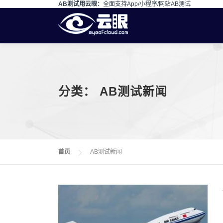
AB测试用云眼：
全面支持App/小程序/网站AB测试
Skip to content
分类：
AB测试新闻
首页
AB测试新闻