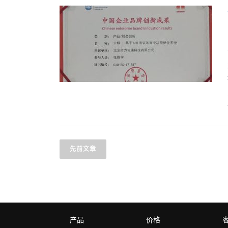
文章导航
先前文章
产品
价格