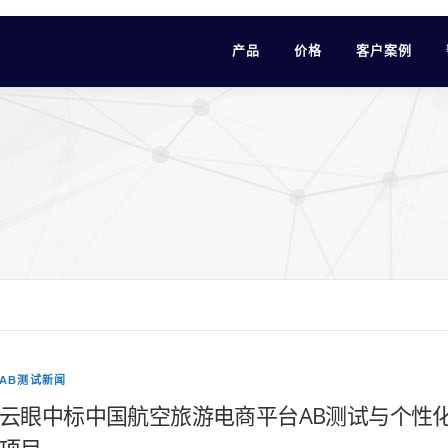
产品
价格
客户案例
AB测试新闻
云眼中标中国航空旅游电商平台AB测试与个性