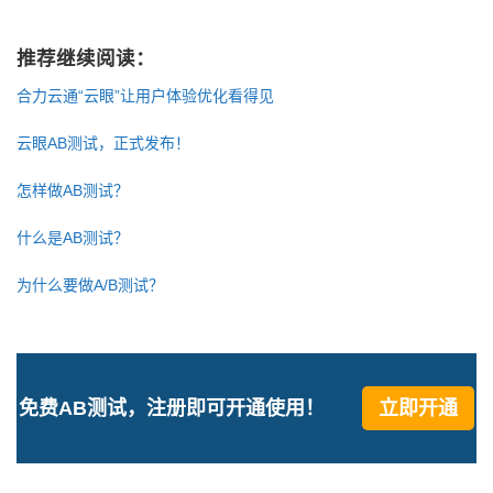
推荐继续阅读：
合力云通“云眼”让用户体验优化看得见
云眼AB测试，正式发布！
怎样做AB测试？
什么是AB测试？
为什么要做A/B测试？
免费AB测试，注册即可开通使用！
立即开通