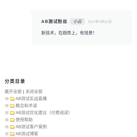
AB测试粉丝
小云
2017年4月21日
新技术，在趋势上，有钱景！
分类目录
展开全部
|
关闭全部
AB测试实战直播
概念和术语
AB测试优化建议（付费阅读）
使用帮助
AB测试客户案例
AB测试博客