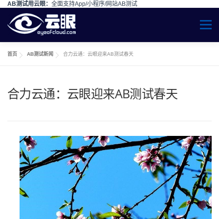
AB测试用云眼：
全面支持App/小程序/网站AB测试
Skip to content
Menu
首页
AB测试新闻
合力云通：云眼迎来AB测试春天
合力云通：云眼迎来AB测试春天