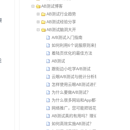
AB测试博客
AB测试行业趋势
原
AB测试经验分享
AB测试脑洞大开
A/B测试入门指南
如何利用6个说服原则来提高转化率？
着陆页优化的最佳方法
能
AB测试
跟街边小吃学A/B测试
云眼A/B测试与统计分析软件的区别
怎样使用云眼AB测试进行灰度发布？
为什么要做A/B测试？
为什么很多网站和App都在拥抱AB测试？
网络推广，您可能把钱花错了地方！
AB测试真的有用吗？理论依据在哪里？
如何高效实施AB测试？