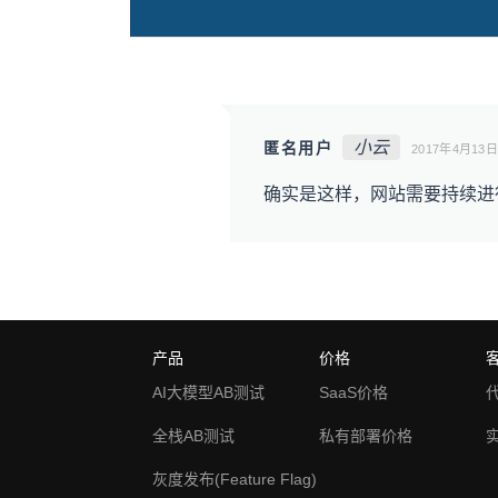
小云
匿名用户
2017年4月13日
确实是这样，网站需要持续进
产品
价格
AI大模型AB测试
SaaS价格
全栈AB测试
私有部署价格
灰度发布(Feature Flag)