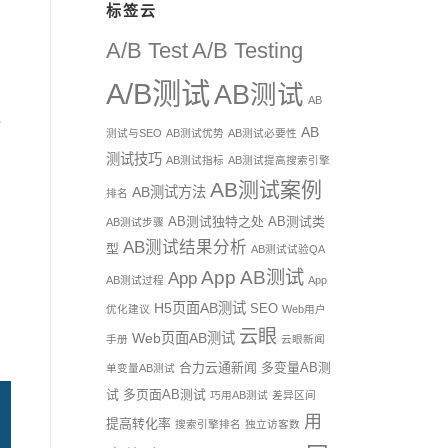
标签云
A/B Test
A/B Testing
A/B测试
AB测试
，
AB
，
AB
测试与SEO
AB测试优势
AB测试必要性
测试技巧
AB测试指标
AB测试提高搜索引擎
AB测试案例
AB测试方法
排名
AB测试独特之处
AB测试类
AB测试步骤
AB测试结果分析
型
AB测试试验QA
App AB测试
App
AB测试过程
App
H5页面AB测试
SEO
优化建议
Web用户
云眼
Web页面AB测试
手册
云眼新闻
合力云通新闻
多变量AB测
单变量AB测试
试
多页面AB测试
巧用AB测试
差异区间
用
提高转化率
搜索引擎排名
独立访客数