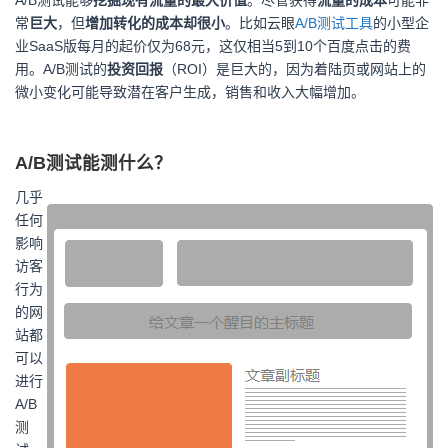
A/B测试能够
挖掘现有流量的最大价值
。尽管获得
流量的成本
可能非
常
巨大
，但
增加转化的成本却很小
。比如云眼
A/B测试工具
的小型企
业SaaS版每月的起价仅为68元，这仅相当5到10个百度点击的费
用。A/B测试的
投资回报
（ROI）是巨大的，因为着陆页或网站上的
微小变化可能导致潜在客户生成，销售和收入大幅增加。
A/B测试能测什么？
几乎
任何
影响
访客
行为
的网
站都
可以
进行
A/B
测