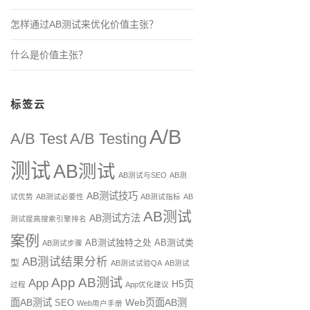
怎样通过AB测试来优化价值主张？
什么是价值主张？
标签云
A/B
A/B Test
A/B Testing
测试
AB测试
AB测试与SEO
AB测
AB测试技巧
试优势
AB测试必要性
AB测试指标
AB
AB测试
AB测试方法
测试提高搜索引擎排名
案例
AB测试独特之处
AB测试类
AB测试步骤
AB测试结果分析
型
AB测试试验QA
AB测试
App AB测试
App
H5页
过程
App优化建议
面AB测试
Web页面AB测
SEO
Web用户手册