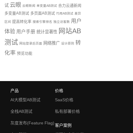
云眼
试
合力云通新闻
云眼新闻
单变量AB测试
多变量AB测试
多页面AB测试
巧用AB测试
差异
用户
提高转化率
区间
搜索引擎排名
独立访客数
网站AB
体验
用户手册
统计显著性
测试
转
网络推广
网站登录后页面
设计原则
化率
预览功能
产品
价格
AI大模型AB测试
SaaS价格
全栈AB测试
私有部署价格
灰度发布(Feature Flag)
客户案例