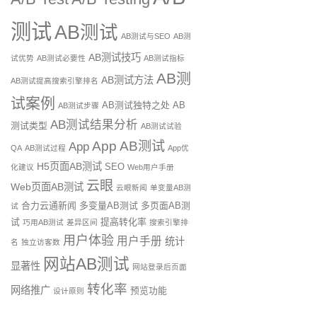
测试
AB测试
AB测试与SEO
AB测
AB测试技巧
试优势
AB测试必要性
AB测试指标
AB测
AB测试方法
AB测试提高搜索引擎排名
试案例
AB测试独特之处
AB
AB测试步骤
AB测试结果分析
测试类型
AB测试试验
App AB测试
App
QA
AB测试过程
App优
H5页面AB测试
SEO
化建议
Web用户手册
云眼
Web页面AB测试
云眼新闻
单变量AB测
合力云通新闻
多变量AB测试
多页面AB测
试
试
提高转化率
巧用AB测试
差异区间
搜索引擎排
用户体验
用户手册
统计
名
独立访客数
网站AB测试
显著性
网站登录后页面
转化率
网络推广
预览功能
设计原则