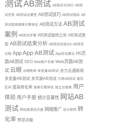
测试
AB测试
AB测试与SEO
AB测
AB测试技巧
试优势
AB测试必要性
AB测试指标
AB
AB测试
AB测试方法
测试提高搜索引擎排名
案例
AB测试独特之处
AB测试类
AB测试步骤
AB测试结果分析
型
AB测试试验QA
AB测试
App AB测试
App
H5页
过程
App优化建议
面AB测试
Web页面AB测
SEO
Web用户手册
云眼
试
合力云通新闻
云眼新闻
单变量AB测试
多变量AB测试
多页面AB测试
巧用AB测试
差异
用户
提高转化率
区间
搜索引擎排名
独立访客数
网站AB
体验
用户手册
统计显著性
测试
转
网络推广
网站登录后页面
设计原则
化率
预览功能