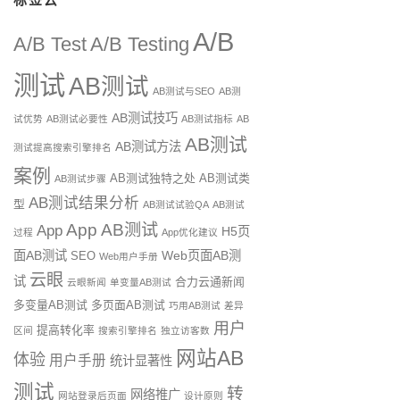
A/B
A/B Test
A/B Testing
测试
AB测试
AB测试与SEO
AB测
AB测试技巧
试优势
AB测试必要性
AB测试指标
AB
AB测试
AB测试方法
测试提高搜索引擎排名
案例
AB测试独特之处
AB测试类
AB测试步骤
AB测试结果分析
型
AB测试试验QA
AB测试
App AB测试
App
H5页
过程
App优化建议
面AB测试
Web页面AB测
SEO
Web用户手册
云眼
试
合力云通新闻
云眼新闻
单变量AB测试
多变量AB测试
多页面AB测试
巧用AB测试
差异
用户
提高转化率
区间
搜索引擎排名
独立访客数
网站AB
体验
用户手册
统计显著性
测试
转
网络推广
网站登录后页面
设计原则