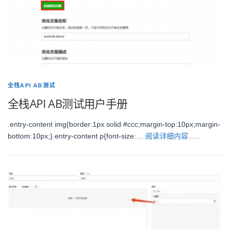
全栈API AB测试
全栈API AB测试用户手册
.entry-content img{border:1px solid #ccc;margin-top:10px;margin-
bottom:10px;}.entry-content p{font-size:…
阅读详细内容......