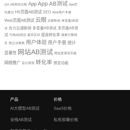
App AB测试
App
QA
AB测试过程
App优
H5页面AB测试
SEO
化建议
Web用户手册
云眼
Web页面AB测试
云眼新闻
单变量AB测
合力云通新闻
多变量AB测试
多页面AB测
试
试
提高转化率
巧用AB测试
差异区间
搜索引擎排
用户体验
用户手册
统计
名
独立访客数
网站AB测试
显著性
网站登录后页面
转化率
网络推广
预览功能
设计原则
产品
价格
AI大模型AB测试
SaaS价格
全栈AB测试
私有部署价格