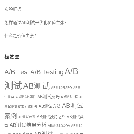
实验框架
怎样通过AB测试来优化价值主张？
什么是价值主张？
标签云
A/B
A/B Test
A/B Testing
测试
AB测试
AB测试与SEO
AB测
AB测试技巧
试优势
AB测试必要性
AB测试指标
AB
AB测试
AB测试方法
测试提高搜索引擎排名
案例
AB测试独特之处
AB测试类
AB测试步骤
AB测试结果分析
型
AB测试试验QA
AB测试