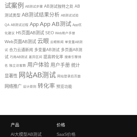
试案例
AB测试独特之处
AB
AB测试步骤
AB测试结果分析
测试类型
AB测试试验
App AB测试
App
QA
AB测试过程
App优
H5页面AB测试
SEO
化建议
Web用户手册
云眼
Web页面AB测试
云眼新闻
单变量AB测
合力云通新闻
多变量AB测试
多页面AB测
试
试
提高转化率
巧用AB测试
差异区间
搜索引擎排
用户体验
用户手册
统计
名
独立访客数
网站AB测试
显著性
网站登录后页面
转化率
网络推广
预览功能
设计原则
产品
价格
AI大模型AB测试
SaaS价格