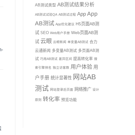
AB测试结果分析
AB测试类型
App
App
AB测试试验QA
AB测试过程
AB测试
H5页面AB测
App优化建议
试
Web页面AB测
SEO
Web用户手册
云眼
试
合力
云眼新闻
单变量AB测试
n-
云通新闻
多变量AB测试
多页面AB测
试
提高转化率
巧用AB测试
差异区间
搜
用户体验
用
索引擎排名
独立访客数
网站AB
户手册
统计显著性
测试
网络推广
网站登录后页面
设计
转化率
预览功能
原则
素