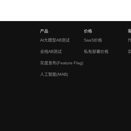
产品
价格
AI大模型AB测试
SaaS价格
全栈AB测试
私有部署价格
灰度发布(Feature Flag)
人工智能(MAB)