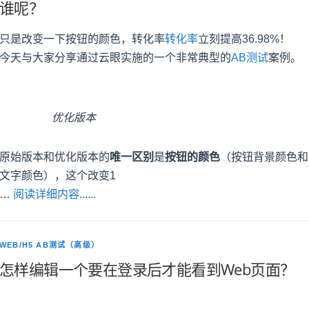
谁呢？
只是改变一下按钮的颜色，转化率
转化率
立刻提高36.98%！
今天与大家分享通过云眼实施的一个非常典型的
AB测试
案例。
优化版本
原始版本和优化版本的
唯一区别
是
按钮的颜色
（按钮背景颜色和
文字颜色），这个改变1
…
阅读详细内容......
WEB/H5 AB测试（高级）
怎样编辑一个要在登录后才能看到Web页面？