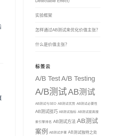
Detectable Effect）
实验框架
后
怎样通过AB测试来优化价值主张？
什么是价值主张？
标签云
A/B Test
A/B Testing
A/B测试
AB测试
页
AB测试与SEO
AB测试优势
AB测试必要性
AB测试技巧
AB测试指标
AB测试提高搜
AB测试
AB测试方法
索引擎排名
案例
AB测试独特之处
AB测试步骤