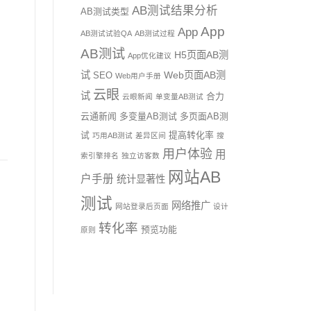
AB测试结果分析
AB测试类型
App
App
AB测试试验QA
AB测试过程
AB测试
H5页面AB测
App优化建议
试
Web页面AB测
SEO
Web用户手册
云眼
试
合力
云眼新闻
单变量AB测试
云通新闻
多变量AB测试
多页面AB测
试
提高转化率
巧用AB测试
差异区间
搜
用户体验
用
索引擎排名
独立访客数
网站AB
户手册
统计显著性
测试
网络推广
网站登录后页面
设计
转化率
预览功能
原则