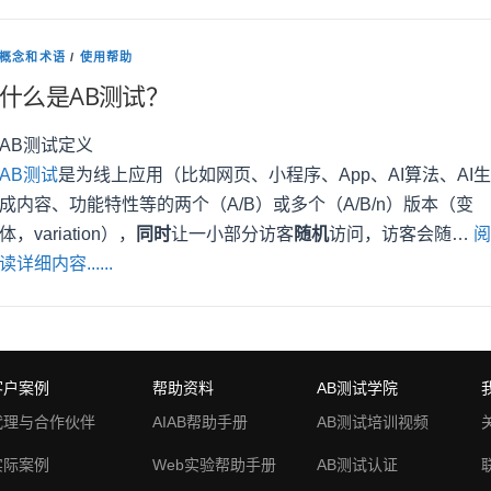
概念和术语
/
使用帮助
什么是AB测试？
AB测试定义
AB测试
是为线上应用（比如网页、小程序、App、AI算法、AI生
成内容、功能特性等的两个（A/B）或多个（A/B/n）版本（变
体，variation），
同时
让一小部分访客
随机
访问，访客会随…
阅
读详细内容......
客户案例
帮助资料
AB测试学院
代理与合作伙伴
AIAB帮助手册
AB测试培训视频
实际案例
Web实验帮助手册
AB测试认证