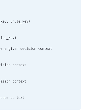
            
_key, :rule_key)            
tion_key)      
or a given decision context     
    
cision context     
cision context     
 user context     