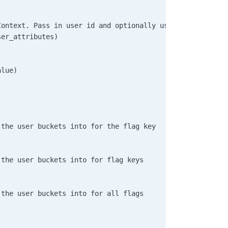
Context. Pass in user id and optionally user attributes 
ser_attributes)      
alue)          
 the user buckets into for the flag key      
 the user buckets into for flag keys      
  
 the user buckets into for all flags      