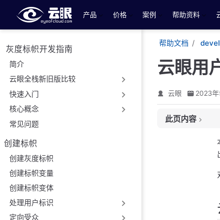
跳至主要內容
产品
价格
案例
帮助资料
帮助文档
deve
灰度标帜开发指南
云眼用
简介
云眼全栈新旧版比较
云眼
2023年
快速入门
核心概念
此页内容
常见问题
云眼用户上下文变
创建标帜
强制决策方法变体
创建灰度标帜
云眼用户上下文定
创建标帜变量
性能
创建标帜变体
方法
参见
处理用户标识
源文件
定向受众