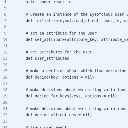
    attr_reader :user_id          
    # Create an instance of the Eyeofcloud User 
    def initialize(eyeofcloud_client, user_id, u
    # set an attribute for the user     
    def set_attribute(attribute_key, attribute_v
    # get attributes for the user     
    def user_attributes      
    # make a decision about which flag variation
    def decide(key, options = nil)      
    # make decisions about which flag variations
    def decide_for_keys(keys, options = nil)    
    # make decisions about which flag variations
    def decide_all(options = nil)      
    # track user event     