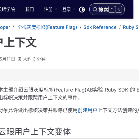
云眼学院
我们
注册
登录
搜索
⌃
K
loper
全栈灰度标帜(Feature Flag)
Sdk Reference
Ruby S
户上下文
5月11日
大约 3 分钟
体
本主题介绍云眼灰度标帜(Feature Flag)AB实验 Ruby SDK 的 
出标帜决策并跟踪用户上下文的事件。
义
对象允许做出标帜决策并跟踪已使用
创建用户
上下文方法创建的
云眼用户上下文变体