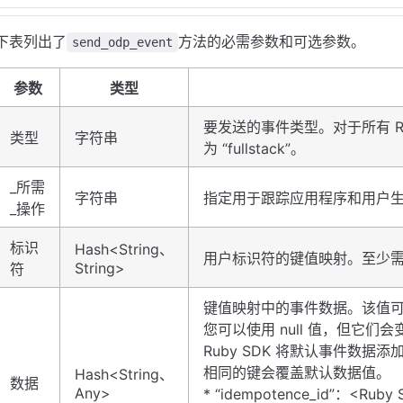
下表列出了
方法的必需参数和可选参数。
send_odp_event
参数
类型
要发送的事件类型。对于所有 R
类型
字符串
为 “fullstack”。
_所需
字符串
指定用于跟踪应用程序和用户
_操作
标识
Hash<String、
用户标识符的键值映射。至少
String>
符
键值映射中的事件数据。该值
您可以使用 null 值，但它们
Ruby SDK 将默认事件数据
相同的键会覆盖默认数据值。
Hash<String、
数据
Any>
* “idempotence_id”：<Rub