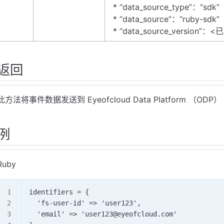
* “data_source_type”：“sdk”
* “data_source”：“ruby-sdk”
* “data_source_version”
返回
此方法将事件数据发送到 Eyeofcloud Data Platform （
例
Ruby
identifiers = {
  'fs-user-id' => 'user123',
  'email' => 'user123@eyeofcloud.com'