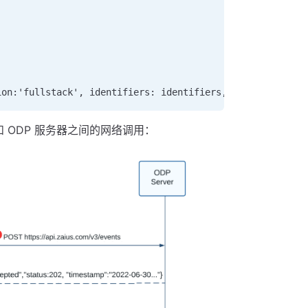
ion:'fullstack', identifiers: identifiers, data: data)
 和 ODP 服务器之间的网络调用：