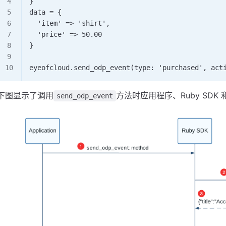
}
data = {
  'item' => 'shirt',
  'price' => 50.00
}
eyeofcloud.send_odp_event(type: 'purchased', act
下图显示了调用
方法时应用程序、Ruby SDK
send_odp_event