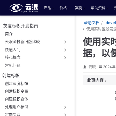
跳至主要內容
产品
价格
案例
帮助资料
帮助文档
deve
灰度标帜开发指南
使用实时区段发送 E
简介
使用实时区
云眼全栈新旧版比较
快速入门
据，以便
核心概念
常见问题
云眼
2024年
创建标帜
此页内容
创建灰度标帜
先决条件
创建标帜变量
最低 SDK 版本
创建标帜变体
描述
处理用户标识
将事件发送到 Eyeofc
定向受众