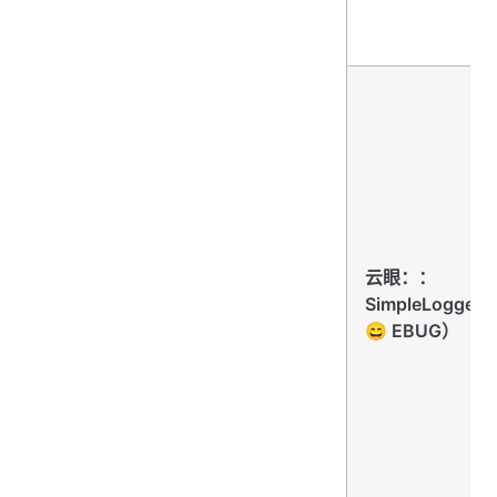
云眼：：
SimpleLogger
😄 EBUG）