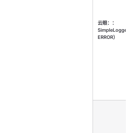
云眼：：
SimpleLogger
ERROR）