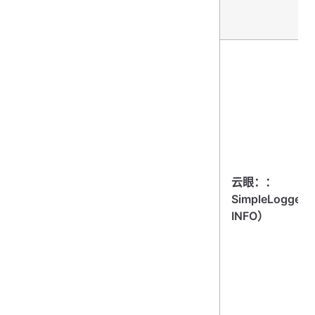
云眼：：
SimpleLogger
INFO）