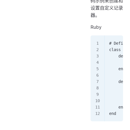
码示例来创建和
设置自定义记录
器。
Ruby
# Define 
class Cus
    def i
        @
    end  
    def l
        #
        c
        @
    end  
end