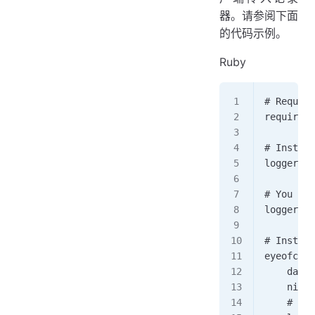
器。请参阅下面
的代码示例。
Ruby
# Require
require '
# Instant
logger wi
# You can
logger = 
# Instant
eyeofclou
    dataf
    nil, 
    # don