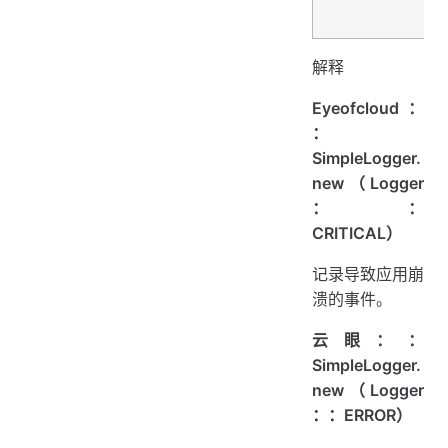
解释
Eyeofcloud：
：
SimpleLogger.
new（Logger
：：
CRITICAL）
记录导致应用崩
溃的事件。
云眼：：
SimpleLogger.
new（Logger
：：ERROR）