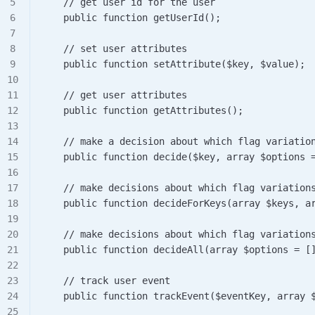
    // get user id for the user     
    public function getUserId();      
    // set user attributes     
    public function setAttribute($key, $value); 
    // get user attributes     
    public function getAttributes();      
    // make a decision about which flag variatio
    public function decide($key, array $options 
    // make decisions about which flag variation
    public function decideForKeys(array $keys, a
    // make decisions about which flag variation
    public function decideAll(array $options = [
    // track user event     
    public function trackEvent($eventKey, array 