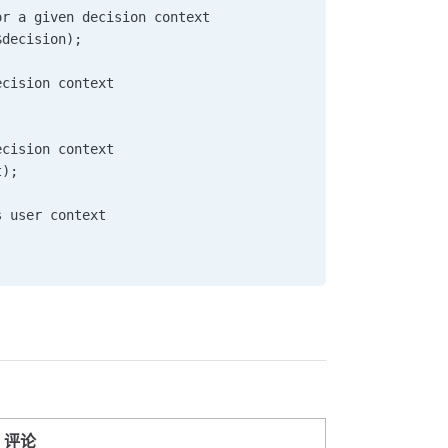
or a given decision context     
$decision);      
ecision context     
      
ecision context     
t);      
s user context     
评论