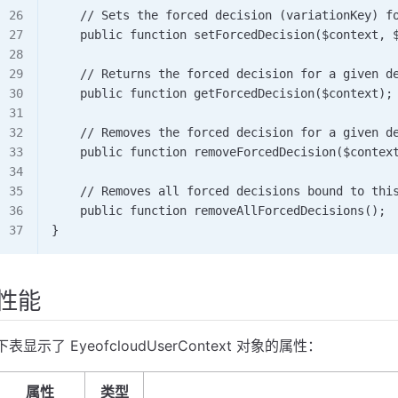
    // Sets the forced decision (variationKey) f
    public function setForcedDecision($context, 
    // Returns the forced decision for a given d
    public function getForcedDecision($context);
    // Removes the forced decision for a given d
    public function removeForcedDecision($contex
    // Removes all forced decisions bound to thi
    public function removeAllForcedDecisions(); 
}
性能
下表显示了 EyeofcloudUserContext 对象的属性：
属性
类型