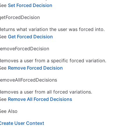
See
Set Forced Decision
getForcedDecision
Returns what variation the user was forced into.
See
Get Forced Decision
removeForcedDecision
Removes a user from a specific forced variation.
See
Remove Forced Decision
removeAllForcedDecisions
Removes a user from all forced variations.
See
Remove All Forced Decisions
See Also
Create User Context