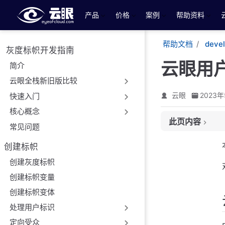
跳至主要內容
产品
价格
案例
帮助资料
帮助文档
deve
灰度标帜开发指南
云眼用
简介
云眼全栈新旧版比较
云眼
2023年
快速入门
核心概念
此页内容
常见问题
云眼用户上下文变
创建标帜
强制决策方法变体
创建灰度标帜
云眼用户上下文定
创建标帜变量
性能
创建标帜变体
方法
处理用户标识
定向受众