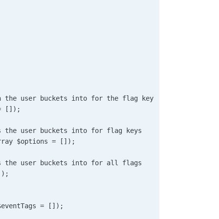
       
n the user buckets into for the flag key     
= []);      
s the user buckets into for flag keys      
rray $options = []);      
s the user buckets into for all flags      
]);      
$eventTags = []);          