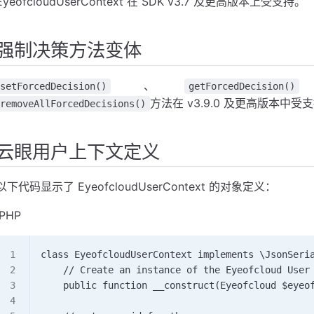
EyeofcloudUserContext 在 SDK v3.7 及更高版本上受支持。
强制决策方法变体
、
setForcedDecision()
getForcedDecision()
方法在 v3.9.0 及更高版本中受
removeAllForcedDecisions()
云眼用户上下文定义
以下代码显示了 EyeofcloudUserContext 的对象定义：
.PHP
class EyeofcloudUserContext implements \JsonSeri
    // Create an instance of the Eyeofcloud User
    public function __construct(Eyeofcloud $eyeo