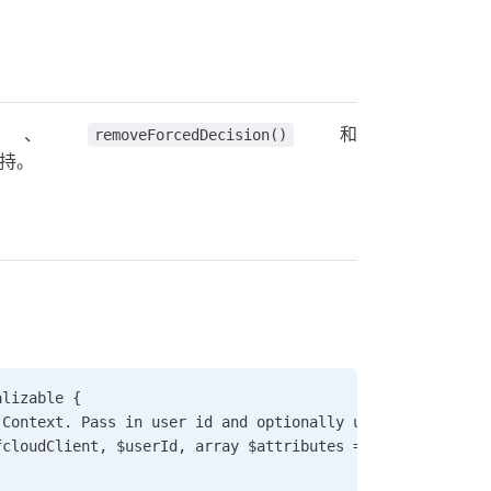
、
和
removeForcedDecision()
支持。
alizable {     
 Context. Pass in user id and optionally user attributes
fcloudClient, $userId, array $attributes = [], $forcedDe