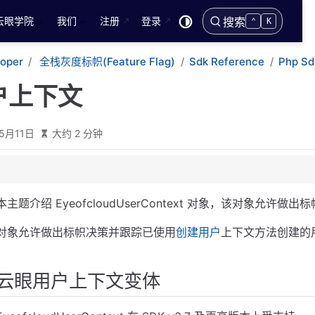
云眼学院
我们
注册
登录
搜索
⌃
K
loper
全栈灰度标帜(Feature Flag)
Sdk Reference
Php Sd
户上下文
5月11日
大约 2 分钟
体
本主题介绍 EyeofcloudUserContext 对象，该对象允
对象允许做出标帜决策并跟踪已使用
创建用户
上下文方法创建的
义
云眼用户上下文变体