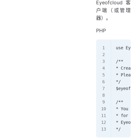
Eyeofcloud 客
户端（或管理
器）。
PHP
use Eyeof
/**   
* Create 
* Please 
*/ 
$eyeofclo
/**  
* You can
* for sen
* Eyeofcl
*/