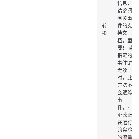
信息，
请参阅
有关事
转
件的支
换
持文
档。
重
要！
当
指定的
事件键
无效
时，此
方法不
会跟踪
事
件。-
更改正
在运行
的实验
的流量