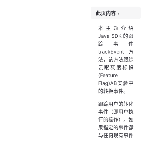
此页内容
版本
本主题介绍
描述
Java SDK 的跟
参数
踪事件
返回
trackEvent方
例子
法，该方法跟踪
副作用
云眼灰度标帜
(Feature
源文件
Flag)AB实验中
的转换事件。
跟踪用户的转化
事件（即用户执
行的操作）。如
果指定的事件键
与任何现有事件