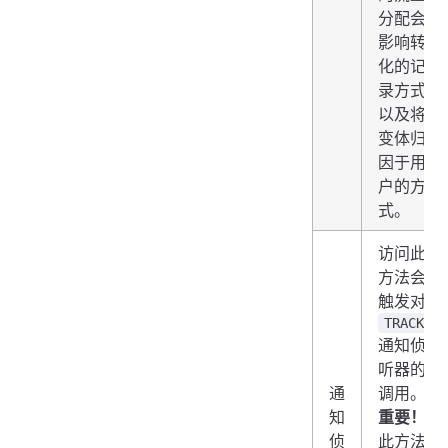
分配会
影响转
化的记
录方式
以及将
变体归
因于用
户的方
式。
访问此
方法会
触发对
TRACK
通知侦
听器的
通
调用。
知
重要！
侦
此方法