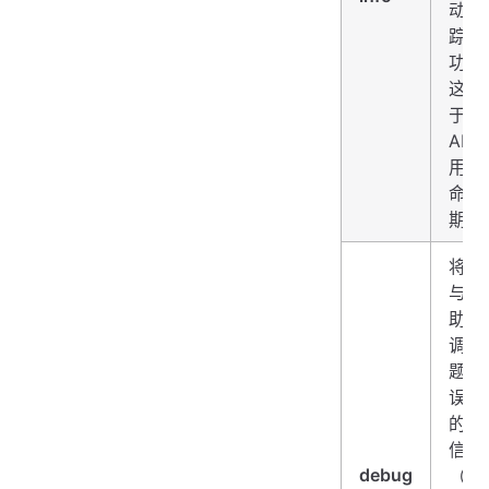
动和
踪成
功）
这有
于显
API 
用的
命周
期。
将记
与可
助我
调试
题的
误相
的任
信息
debug
（例