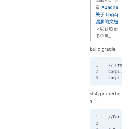
看
Apache
关于 Log4j
漏洞的文档
以获取更
多信息。
build.gradle
// Provid
compile g
compile g
slf4j.propertie
s
//For for