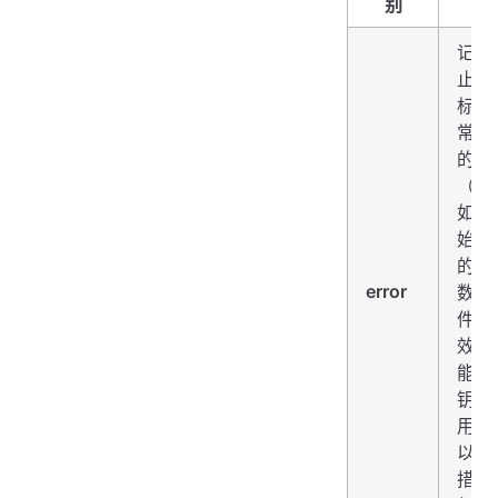
别
记录
止灰
标帜
常运
的事
（例
如，
始化
的无
error
数据
件和
效的
能密
钥）
用户
以采
措施