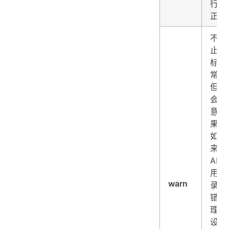
行更
正。
不会
止灰
标帜
常运
但可
会产
意外
果（
如，
来的
API 
用、
warn
录器
错误
理程
设置