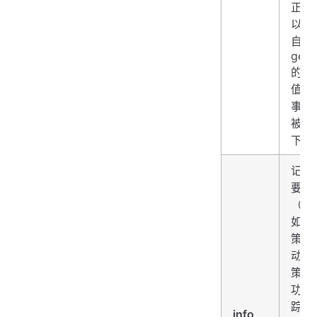
正确
以及
自
gett
的 ni
值）
事件
被记
下来
记录
要事
（例
如，
策已
动、
策成
功、
踪已
info