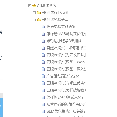
AB测试博客
AB测试行业趋势
AB测试经验分享
推送实验实施方案
设
怎样通过AB测试来优化价值主张？
跟街边小吃学A/B测试
自建vs购买：如何选择正确的AB测试解决
云眼AB测试为开发团队提升创新效率
了
云眼AB测试课堂：Web/H5 AB测试操作指
，
云眼AB测试课堂：深入浅出AB测试之理论
广告活动跟踪与优化
云眼AB测试有哪些优点?
云眼AB测试怎样破解教育机构“招生难”？
怎样构建A/B测试文化？
从管理者的视角看A/B测试
SEM优化策略：从关键词到着陆页