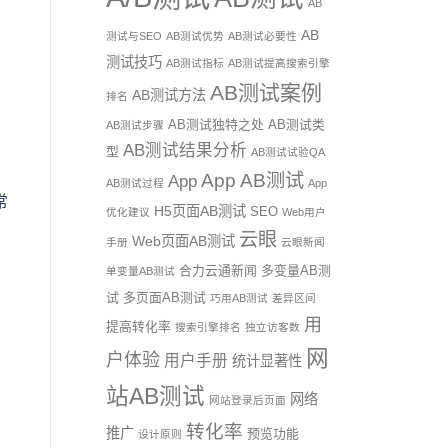
AB
AB
测试与SEO
AB测试优势
AB测试必要性
测试技巧
AB测试指标
AB测试提高搜索引擎
AB测试案例
AB测试方法
排名
AB测试独特之处
AB测试类
AB测试步骤
AB测试结果分析
型
AB测试试验QA
App AB测试
App
AB测试过程
App
常
H5页面AB测试
SEO
优化建议
Web用户
云眼
Web页面AB测试
手册
云眼新闻
合力云通新闻
多变量AB测
单变量AB测试
试
多页面AB测试
巧用AB测试
差异区间
用
提高转化率
搜索引擎排名
独立访客数
网
户体验
用户手册
统计显著性
站AB测试
网络
网站登录后页面
转化率
推广
预览功能
设计原则