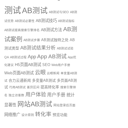
测试
AB测试
AB测试与SEO
AB测
AB测试技巧
试优势
AB测试必要性
AB测试指标
AB测
AB测试方法
AB测试提高搜索引擎排名
试案例
AB测试独特之处
AB
AB测试步骤
AB测试结果分析
测试类型
AB测试试验
App AB测试
App
QA
AB测试过程
App优
H5页面AB测试
SEO
化建议
Web用户手册
云眼
Web页面AB测试
云眼新闻
单变量AB测
合力云通新闻
多变量AB测试
多页面AB测
试
试
提高转化率
巧用AB测试
差异区间
搜索引擎排
用户体验
用户手册
统计
名
独立访客数
网站AB测试
显著性
网站登录后页面
转化率
网络推广
预览功能
设计原则