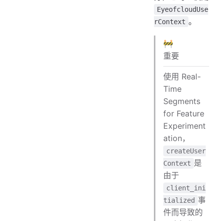
EyeofcloudUse
。
rContext
🚧
重要
使用 Real-
Time
Segments
for Feature
Experiment
ation，
createUser
是
Context
由于
client_ini
事
tialized
件而导致的