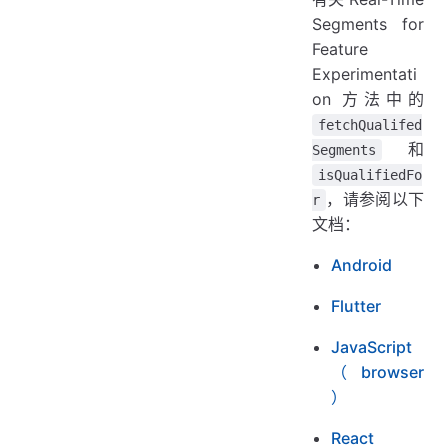
Segments for
Feature
Experimentati
on 方法中的
fetchQualifed
和
Segments
isQualifiedFo
，请参阅以下
r
文档：
Android
Flutter
JavaScript
（browser
）
React