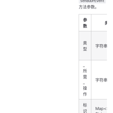
sendODPEvent
方法参数。
参
类型
数
类
字符串
型
_
所
需
字符串
_
操
作
标
Map<Str
识