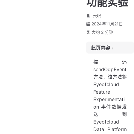
功能实验
云眼
2024年11月21日
大约 2 分钟
此页内容
先决条件
描述
最低 SDK 版本
sendOdpEvent
描述
方法，该方法将
将事件发送到 Eyeofcloud Data Platform
Eyeofcloud
参数
Feature
返回
Experimentati
on 事件数据发
例
送到
Eyeofcloud
Data Platform