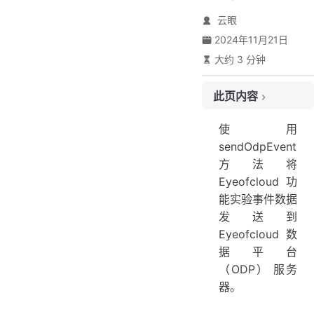
云眼
2024年11月21日
大约 3 分钟
此页内容
先决条件
使用
JavaScript（浏览器）SDK 版本
sendOdpEvent
描述
方法将
将事件发送到 Eyeofcloud Data Platform
Eyeofcloud 功
参数
能实验事件数据
返回
发送到
Eyeofcloud 数
例
据平台
（ODP） 服务
器。