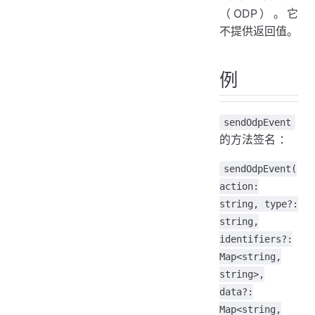
（ODP）。它
不提供返回值。
例
sendOdpEvent
的方法签名 ：
sendOdpEvent(
action:
string, type?:
string,
identifiers?:
Map<string,
string>,
data?:
Map<string,