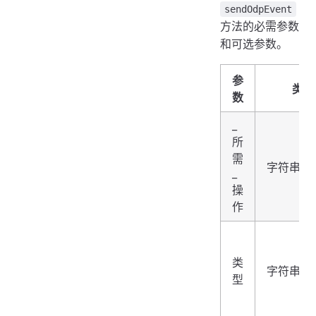
sendOdpEvent
方法的必需参数
和可选参数。
参
类型
数
_
所
需
字符串
_
操
作
类
字符串
型