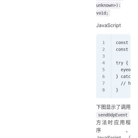
unknown>):
void;
JavaScript
const ide
const dat
try {
  eyeofcl
} catch (
  // hand
}
下图显示了调用
sendOdpEvent
方法时应用程
序、
JavaScript（