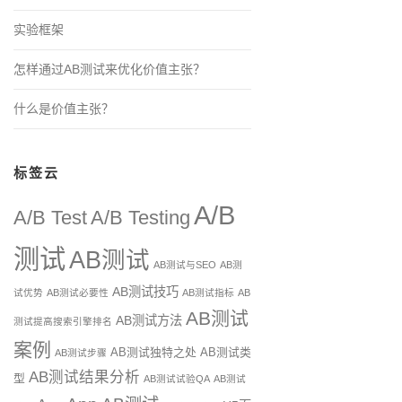
实验框架
怎样通过AB测试来优化价值主张？
什么是价值主张？
标签云
A/B
A/B Test
A/B Testing
测试
AB测试
AB测试与SEO
AB测
AB测试技巧
试优势
AB测试必要性
AB测试指标
AB
AB测试
AB测试方法
测试提高搜索引擎排名
案例
AB测试独特之处
AB测试类
AB测试步骤
AB测试结果分析
型
AB测试试验QA
AB测试