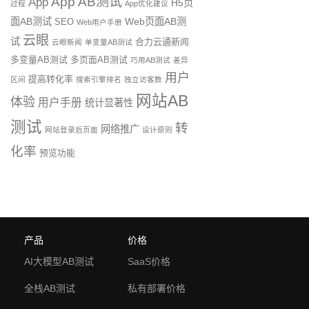
App AB测试
App
H5页
过程
App优化建议
面AB测试
Web页面AB测
SEO
Web用户手册
云眼
试
合力云通新闻
云眼新闻
单变量AB测试
多变量AB测试
多页面AB测试
巧用AB测试
差异
用户
提高转化率
区间
搜索引擎排名
独立访客数
网站AB
体验
用户手册
统计显著性
测试
转
网络推广
网站登录后页面
设计原则
化率
预览功能
产品
价格
AI大模型AB测试
SaaS价格
全栈AB测试
私有部署价格