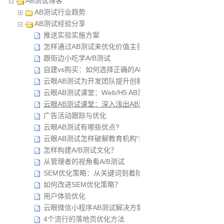
AB测试博客
AB测试行业趋势
AB测试经验分享
推送实验实施方案
怎样通过AB测试来优化价值主张？
跟街边小吃学A/B测试
自建vs购买：如何选择正确的AB测试解决方案？
云眼AB测试为开发团队提升创新效率
云眼AB测试课堂：Web/H5 AB测试操作指导
云眼AB测试课堂：深入浅出AB测试之理论&最佳实践案例
广告活动跟踪与优化
云眼AB测试有哪些优点?
云眼AB测试怎样破解教育机构“招生难”？
怎样构建A/B测试文化？
从管理者的视角看A/B测试
SEM优化策略：从关键词到着陆页
如何改进SEM优化策略？
用户体验优化
云眼微信小程序AB测试解决方案
4个流行的落地页优化方法