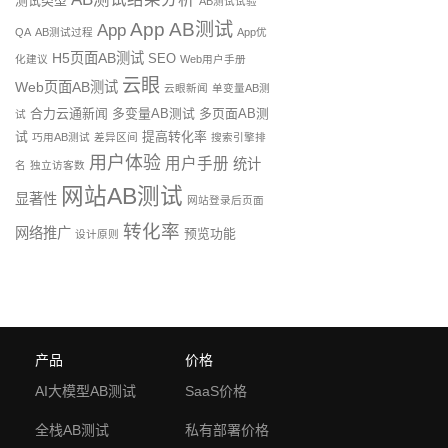
测试类型
AB测试试验
App AB测试
App
QA
AB测试过程
App优
H5页面AB测试
SEO
化建议
Web用户手册
云眼
Web页面AB测试
云眼新闻
单变量AB测
合力云通新闻
多变量AB测试
多页面AB测
试
试
提高转化率
巧用AB测试
差异区间
搜索引擎排
用户体验
用户手册
统计
名
独立访客数
网站AB测试
显著性
网站登录后页面
转化率
网络推广
预览功能
设计原则
产品
价格
AI大模型AB测试
SaaS价格
全栈AB测试
私有部署价格